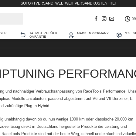
SOFORTVERSAND. WELTWEIT VERSANDKOSTENFREI
09
SER
14 TAGE ZURÜCK
MADE IN GERMANY
SSL S
GARANTIE
IPTUNING PERFORMANC
 und nachhaltiger Verbrauchsanpassung von RaceTools Performance. Uns
komplexe Modelle anzubieten, passend abgestimmt auf V6 und V8 Benziner, E
d zukünftige Plug In Hybrid.
lig unabhängig davon ob du nun wenige 1000 km oder klassische 20.000 km
zuverlässig direkt in Deutschland hergestellte Produkte die Leistung und
. RaceTools Produkte sind mit der beste Weg, schnell und einfach individuelle