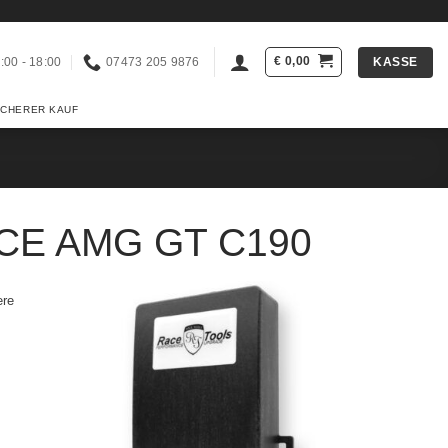
€
0,00
KASSE
:00 - 18:00
07473 205 9876
ICHERER KAUF
E AMG GT C190
ere