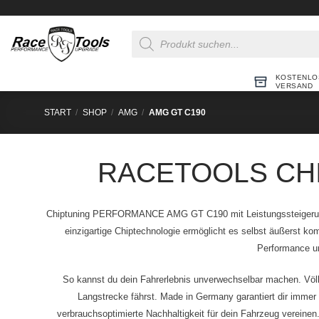
Zum
Inhalt
Products
springen
search
KOSTENLO
VERSAND
START
/
SHOP
/
AMG
/
AMG GT C190
RACETOOLS CH
Chiptuning PERFORMANCE AMG GT C190 mit Leistungssteigerung
einzigartige Chiptechnologie ermöglicht es selbst äußerst 
Performance un
So kannst du dein Fahrerlebnis unverwechselbar machen. Völ
Langstrecke fährst. Made in Germany garantiert dir immer 
verbrauchsoptimierte Nachhaltigkeit für dein Fahrzeug vereinen