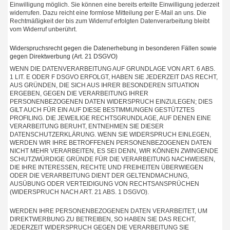
Einwilligung möglich. Sie können eine bereits erteilte Einwilligung jederzeit
widerrufen. Dazu reicht eine formlose Mitteilung per E-Mail an uns. Die
Rechtmäßigkeit der bis zum Widerruf erfolgten Datenverarbeitung bleibt
vom Widerruf unberührt.
Widerspruchsrecht gegen die Datenerhebung in besonderen Fällen sowie
gegen Direktwerbung (Art. 21 DSGVO)
WENN DIE DATENVERARBEITUNG AUF GRUNDLAGE VON ART. 6 ABS.
1 LIT. E ODER F DSGVO ERFOLGT, HABEN SIE JEDERZEIT DAS RECHT,
AUS GRÜNDEN, DIE SICH AUS IHRER BESONDEREN SITUATION
ERGEBEN, GEGEN DIE VERARBEITUNG IHRER
PERSONENBEZOGENEN DATEN WIDERSPRUCH EINZULEGEN; DIES
GILT AUCH FÜR EIN AUF DIESE BESTIMMUNGEN GESTÜTZTES
PROFILING. DIE JEWEILIGE RECHTSGRUNDLAGE, AUF DENEN EINE
VERARBEITUNG BERUHT, ENTNEHMEN SIE DIESER
DATENSCHUTZERKLÄRUNG. WENN SIE WIDERSPRUCH EINLEGEN,
WERDEN WIR IHRE BETROFFENEN PERSONENBEZOGENEN DATEN
NICHT MEHR VERARBEITEN, ES SEI DENN, WIR KÖNNEN ZWINGENDE
SCHUTZWÜRDIGE GRÜNDE FÜR DIE VERARBEITUNG NACHWEISEN,
DIE IHRE INTERESSEN, RECHTE UND FREIHEITEN ÜBERWIEGEN
ODER DIE VERARBEITUNG DIENT DER GELTENDMACHUNG,
AUSÜBUNG ODER VERTEIDIGUNG VON RECHTSANSPRÜCHEN
(WIDERSPRUCH NACH ART. 21 ABS. 1 DSGVO).
WERDEN IHRE PERSONENBEZOGENEN DATEN VERARBEITET, UM
DIREKTWERBUNG ZU BETREIBEN, SO HABEN SIE DAS RECHT,
JEDERZEIT WIDERSPRUCH GEGEN DIE VERARBEITUNG SIE