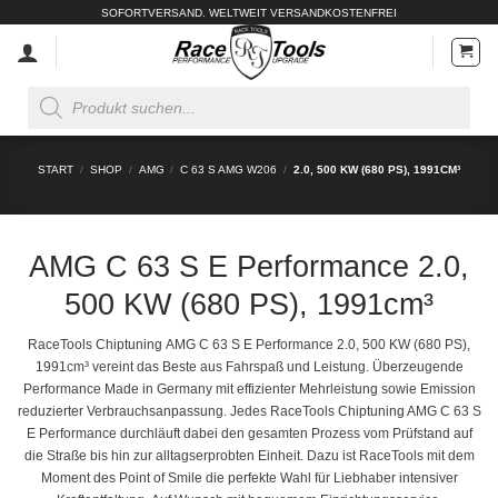
Zum
SOFORTVERSAND. WELTWEIT VERSANDKOSTENFREI
Inhalt
springen
Products
search
START
/
SHOP
/
AMG
/
C 63 S AMG W206
/
2.0, 500 KW (680 PS), 1991CM³
AMG C 63 S E Performance 2.0,
500 KW (680 PS), 1991cm³
RaceTools Chiptuning AMG C 63 S E Performance 2.0, 500 KW (680 PS),
1991cm³
vereint das Beste aus Fahrspaß und Leistung. Überzeugende
Performance Made in Germany mit effizienter Mehrleistung sowie Emission
reduzierter Verbrauchsanpassung. Jedes RaceTools Chiptuning AMG C 63 S
E Performance durchläuft dabei den gesamten Prozess vom Prüfstand auf
die Straße bis hin zur alltagserprobten Einheit. Dazu ist RaceTools mit dem
Moment des Point of Smile die perfekte Wahl für Liebhaber intensiver