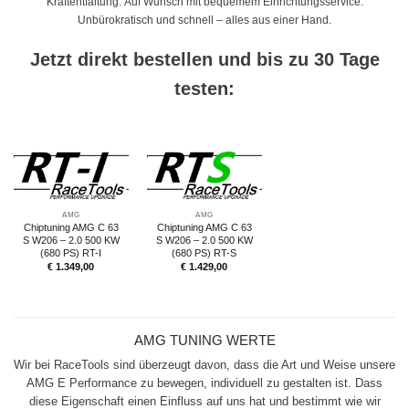
Kraftentfaltung. Auf Wunsch mit bequemem Einrichtungsservice.
Unbürokratisch und schnell – alles aus einer Hand.
Jetzt direkt bestellen und bis zu 30 Tage
testen:
AMG
AMG
Chiptuning AMG C 63
Chiptuning AMG C 63
S W206 – 2.0 500 KW
S W206 – 2.0 500 KW
(680 PS) RT-I
(680 PS) RT-S
€
1.349,00
€
1.429,00
AMG TUNING WERTE
Wir bei RaceTools sind überzeugt davon, dass die Art und Weise unsere
AMG E Performance zu bewegen, individuell zu gestalten ist. Dass
diese Eigenschaft einen Einfluss auf uns hat und bestimmt wie wir