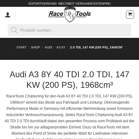
Zum
SOFORTVERSAND. WELTWEIT VERSANDKOSTENFREI
Inhalt
springen
Products
search
START
/
SHOP
/
AUDI
/
A3 8Y
/
2.0 TDI, 147 KW (200 PS), 1968CM³
Audi A3 8Y 40 TDI 2.0 TDI, 147
KW (200 PS), 1968cm³
RaceTools Chiptuning für den Audi A3 8Y 40 TDI 2.0 TDI, 147 KW (200 PS),
1968cm³ vereint das Beste aus Fahrspaß und Leistung. Überzeugende
Performance Made in Germany mit effizienter Mehrleistung sowie Emission
reduzierter Verbrauchsanpassung. Jedes RaceTools Chiptuning Audi A3 8Y
40 TDI 2.0 TDI durchläuft dabei den gesamten Prozess vom Prüfstand auf die
Straße bis hin zur alltagserprobten Einheit. Dazu ist RaceTools mit dem
Moment des Point of Smile die perfekte Wahl für Liebhaber intensiver