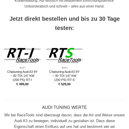
Kraftentfaltung. Auf Wunsch mit bequemem Einrichtungsservice.
Unbürokratisch und schnell – alles aus einer Hand.
Jetzt direkt bestellen und bis zu 30 Tage
testen:
AUDI
AUDI
Chiptuning Audi A3 8Y
Chiptuning Audi A3 8Y
– 40 TDI 147 KW
– 40 TDI 147 KW
(200 PS) RT-I
(200 PS) RT-S
€
499,00
€
529,00
AUDI TUNING WERTE
Wir bei RaceTools sind überzeugt davon, dass die Art und Weise unsere
Audi A3 zu bewegen, individuell zu gestalten ist. Dass diese
Eigenschaft einen Einfluss auf uns hat und bestimmt wie wir