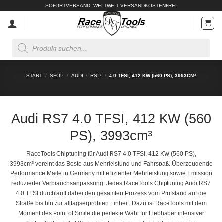
Zum
SOFORTVERSAND. WELTWEIT VERSANDKOSTENFREI
Inhalt
springen
Products
search
START
/
SHOP
/
AUDI
/
RS 7
/
4.0 TFSI, 412 KW (560 PS), 3993CM³
Audi RS7 4.0 TFSI, 412 KW (560
PS), 3993cm³
RaceTools Chiptuning für Audi RS7 4.0 TFSI, 412 KW (560 PS),
3993cm³ vereint das Beste aus Mehrleistung und Fahrspaß. Überzeugende
Performance Made in Germany mit effizienter Mehrleistung sowie Emission
reduzierter Verbrauchsanpassung. Jedes RaceTools Chiptuning Audi RS7
4.0 TFSI durchläuft dabei den gesamten Prozess vom Prüfstand auf die
Straße bis hin zur alltagserprobten Einheit. Dazu ist RaceTools mit dem
Moment des Point of Smile die perfekte Wahl für Liebhaber intensiver