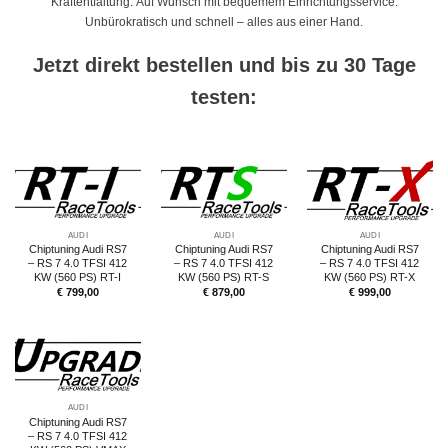
Kraftentfaltung. Auf Wunsch mit bequemem Einrichtungsservice.
Unbürokratisch und schnell – alles aus einer Hand.
Jetzt direkt bestellen und bis zu 30 Tage
testen:
AUDI
AUDI
AUDI
Chiptuning Audi RS7
Chiptuning Audi RS7
Chiptuning Audi RS7
– RS 7 4.0 TFSI 412
– RS 7 4.0 TFSI 412
– RS 7 4.0 TFSI 412
KW (560 PS) RT-I
KW (560 PS) RT-S
KW (560 PS) RT-X
€
799,00
€
879,00
€
999,00
AUDI
Chiptuning Audi RS7
– RS 7 4.0 TFSI 412