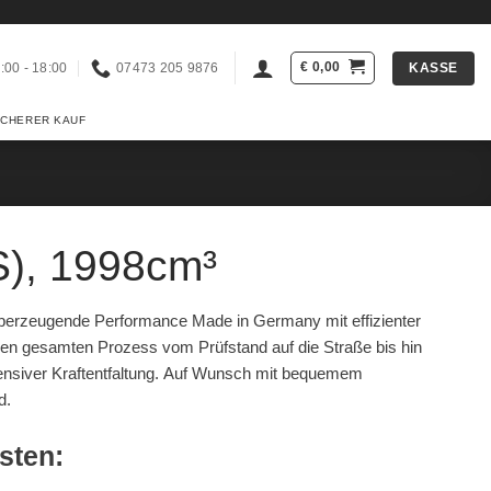
€
0,00
KASSE
:00 - 18:00
07473 205 9876
ICHERER KAUF
S), 1998cm³
berzeugende Performance Made in Germany mit effizienter
en gesamten Prozess vom Prüfstand auf die Straße bis hin
ntensiver Kraftentfaltung. Auf Wunsch mit bequemem
d.
esten: