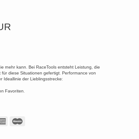
UR
die mehr kann. Bei RaceTools entsteht Leistung, die
für diese Situationen gefertigt. Performance von
Ideallinie der Lieblingsstrecke:
en Favoriten.
American
Maestro
Express