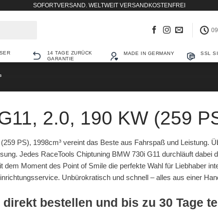
SOFORTVERSAND. WELTWEIT VERSANDKOSTENFREI
09
SER
14 TAGE ZURÜCK
MADE IN GERMANY
SSL S
GARANTIE
³
11, 2.0, 190 KW (259 P
 (259 PS), 1998cm³ vereint das Beste aus Fahrspaß und Leistung. Ü
sung. Jedes RaceTools Chiptuning BMW 730i G11 durchläuft dabei d
mit dem Moment des Point of Smile die perfekte Wahl für Liebhaber i
inrichtungsservice. Unbürokratisch und schnell – alles aus einer Han
 direkt bestellen und bis zu 30 Tage t