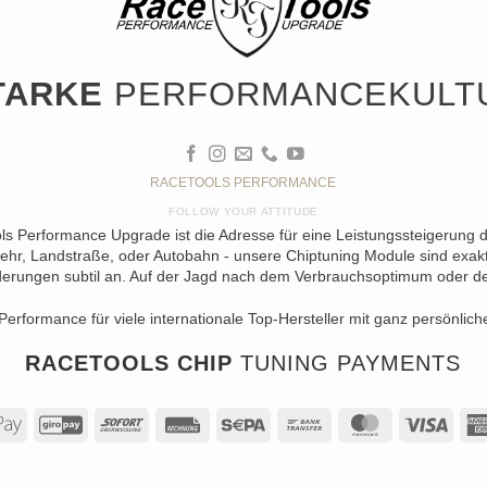
TARKE
PERFORMANCEKULT
RACETOOLS PERFORMANCE
FOLLOW YOUR ATTITUDE
ols Performance Upgrade ist die Adresse für eine Leistungssteigerung 
ehr, Landstraße, oder Autobahn - unsere Chiptuning Module sind exakt 
erungen subtil an. Auf der Jagd nach dem Verbrauchsoptimum oder der 
Performance für viele internationale Top-Hersteller mit ganz persönlich
RACETOOLS CHIP
TUNING PAYMENTS
al
Apple
GiroPay
Sofort
Rechung
Sepa
Bank
MasterCard
Visa
Pay
Transfer