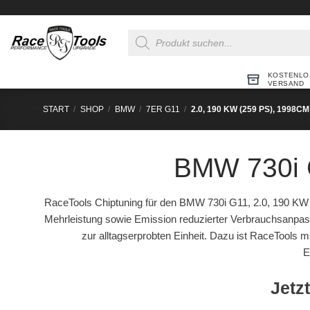
Zum
Inhalt
Products
springen
search
KOSTENLO
VERSAND
START
/
SHOP
/
BMW
/
7ER G11
/
2.0, 190 KW (259 PS), 1998CM
BMW 730i G
RaceTools Chiptuning für den BMW 730i G11, 2.0, 190 KW
Mehrleistung sowie Emission reduzierter Verbrauchsanpas
zur alltagserprobten Einheit. Dazu ist RaceTools 
E
Jetzt