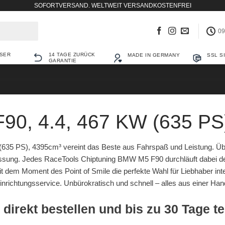
SOFORTVERSAND. WELTWEIT VERSANDKOSTENFREI
09
SER
14 TAGE ZURÜCK
MADE IN GERMANY
SSL S
GARANTIE
0, 4.4, 467 KW (635 PS
635 PS), 4395cm³ vereint das Beste aus Fahrspaß und Leistung. Ü
ssung. Jedes RaceTools Chiptuning BMW M5 F90 durchläuft dabei de
mit dem Moment des Point of Smile die perfekte Wahl für Liebhaber i
inrichtungsservice. Unbürokratisch und schnell – alles aus einer Han
 direkt bestellen und bis zu 30 Tage t