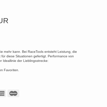
UR
die mehr kann. Bei RaceTools entsteht Leistung, die
für diese Situationen gefertigt. Performance von
Ideallinie der Lieblingsstrecke:
en Favoriten.
American
Maestro
Express