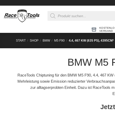
Zum
Inhalt
Products
springen
search
KOSTENLO
VERSAND
START
/
SHOP
/
BMW
/
M5 F90
/
4.4, 467 KW (635 PS), 4395CM³
BMW M5 F9
RaceTools Chiptuning für den BMW M5 F90, 4.4, 467 KW (
Mehrleistung sowie Emission reduzierter Verbrauchsanpa
zur alltagserprobten Einheit. Dazu ist RaceTools 
E
Jetzt