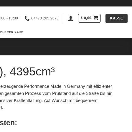
€
0,00
KASSE
:00 - 18:00
07473 205 9876
ICHERER KAUF
), 4395cm³
berzeugende Performance Made in Germany mit effizienter
n gesamten Prozess vom Prüfstand auf die Straße bis hin
ntensiver Kraftentfaltung. Auf Wunsch mit bequemem
d.
esten: