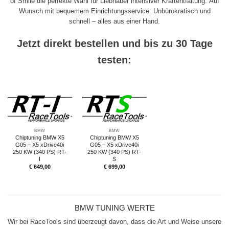
of Smile die perfekte Wahl für Liebhaber intensiver Kraftentfaltung. Auf
Wunsch mit bequemem Einrichtungsservice. Unbürokratisch und
schnell – alles aus einer Hand.
Jetzt direkt bestellen und bis zu 30 Tage
testen:
BMW
BMW
Chiptuning BMW X5
Chiptuning BMW X5
G05 – X5 xDrive40i
G05 – X5 xDrive40i
250 KW (340 PS) RT-
250 KW (340 PS) RT-
I
S
€
649,00
€
699,00
BMW TUNING WERTE
Wir bei RaceTools sind überzeugt davon, dass die Art und Weise unsere