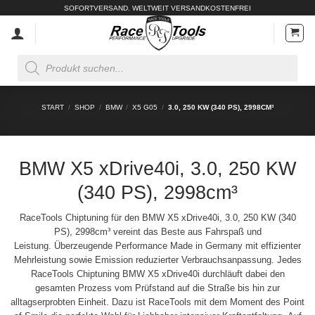
Zum
SOFORTVERSAND. WELTWEIT VERSANDKOSTENFREI
Inhalt
springen
Products
search
START
/
SHOP
/
BMW
/
X5 G05
/
3.0, 250 KW (340 PS), 2998CM³
BMW X5 xDrive40i, 3.0, 250 KW
(340 PS), 2998cm³
RaceTools Chiptuning für den BMW X5 xDrive40i, 3.0, 250 KW (340
PS), 2998cm³ vereint das Beste aus Fahrspaß und
Leistung. Überzeugende Performance Made in Germany mit effizienter
Mehrleistung sowie Emission reduzierter Verbrauchsanpassung. Jedes
RaceTools Chiptuning BMW X5 xDrive40i durchläuft dabei den
gesamten Prozess vom Prüfstand auf die Straße bis hin zur
alltagserprobten Einheit. Dazu ist RaceTools mit dem Moment des Point