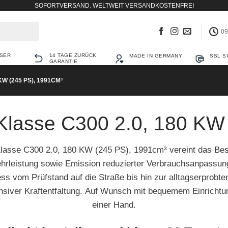
SOFORTVERSAND. WELTWEIT VERSANDKOSTENFREI
09
SER
14 TAGE ZURÜCK
MADE IN GERMANY
SSL S
GARANTIE
KW (245 PS), 1991CM³
lasse C300 2.0, 180 KW
lasse C300 2.0, 180 KW (245 PS), 1991cm³ vereint das Be
ehrleistung sowie Emission reduzierter Verbrauchsanpassu
s vom Prüfstand auf die Straße bis hin zur alltagserprobt
tensiver Kraftentfaltung. Auf Wunsch mit bequemem Einrichtu
einer Hand.