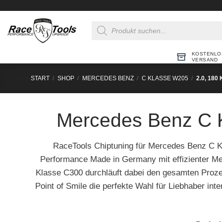
Zum
Inhalt
Products
springen
search
KOSTENLO
VERSAND
START
/
SHOP
/
MERCEDES BENZ
/
C KLASSE W205
/
2.0, 180 
Mercedes Benz C K
RaceTools Chiptuning für Mercedes Benz C K
Performance Made in Germany mit effizienter M
Klasse C300 durchläuft dabei den gesamten Prozes
Point of Smile die perfekte Wahl für Liebhaber in