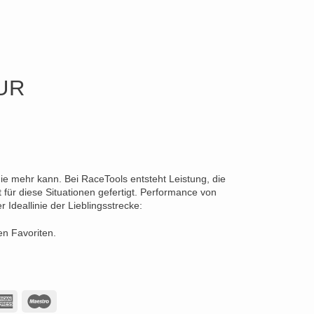
UR
die mehr kann. Bei RaceTools entsteht Leistung, die
für diese Situationen gefertigt. Performance von
Ideallinie der Lieblingsstrecke:
en Favoriten.
American
Maestro