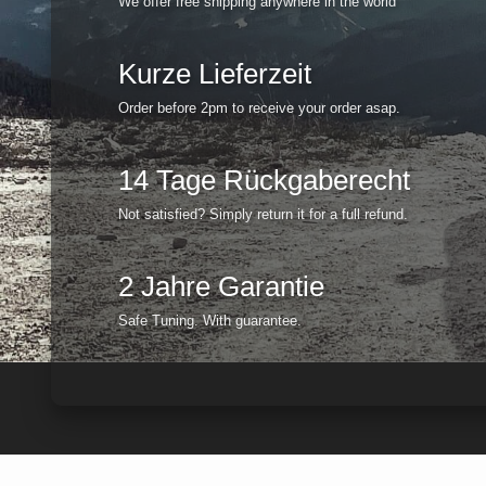
We offer free shipping anywhere in the world
Kurze Lieferzeit
Order before 2pm to receive your order asap.
14 Tage Rückgaberecht
Not satisfied? Simply return it for a full refund.
2 Jahre Garantie
Safe Tuning. With guarantee.