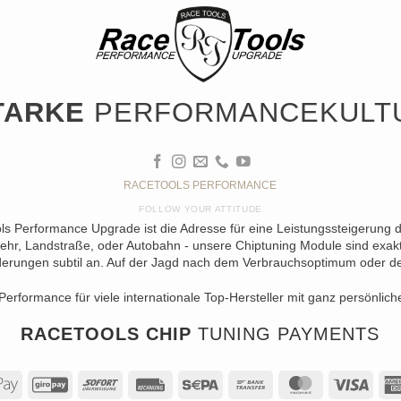
TARKE
PERFORMANCEKULT
RACETOOLS PERFORMANCE
FOLLOW YOUR ATTITUDE
ols Performance Upgrade ist die Adresse für eine Leistungssteigerung 
ehr, Landstraße, oder Autobahn - unsere Chiptuning Module sind exakt 
erungen subtil an. Auf der Jagd nach dem Verbrauchsoptimum oder der 
Performance für viele internationale Top-Hersteller mit ganz persönlich
RACETOOLS CHIP
TUNING PAYMENTS
al
Apple
GiroPay
Sofort
Rechung
Sepa
Bank
MasterCard
Visa