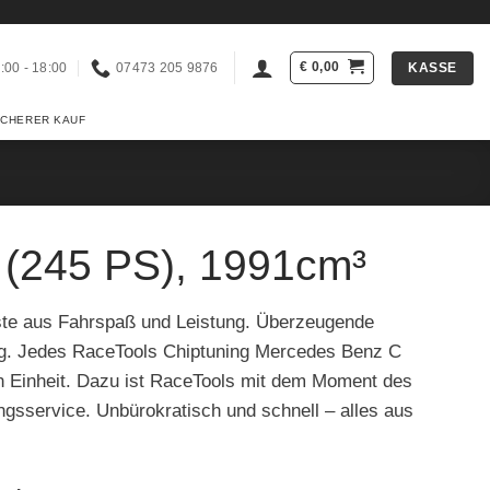
€
0,00
KASSE
:00 - 18:00
07473 205 9876
ICHERER KAUF
 (245 PS), 1991cm³
ste aus Fahrspaß und Leistung. Überzeugende
ng. Jedes RaceTools Chiptuning Mercedes Benz C
en Einheit. Dazu ist RaceTools mit dem Moment des
ngsservice. Unbürokratisch und schnell – alles aus