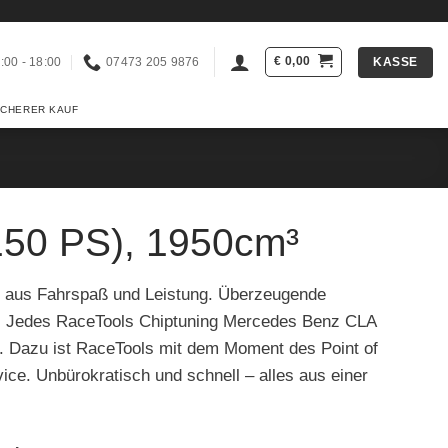
€
0,00
KASSE
:00 - 18:00
07473 205 9876
ICHERER KAUF
150 PS), 1950cm³
e aus Fahrspaß und Leistung. Überzeugende
g. Jedes RaceTools Chiptuning Mercedes Benz CLA
t. Dazu ist RaceTools mit dem Moment des Point of
ice. Unbürokratisch und schnell – alles aus einer