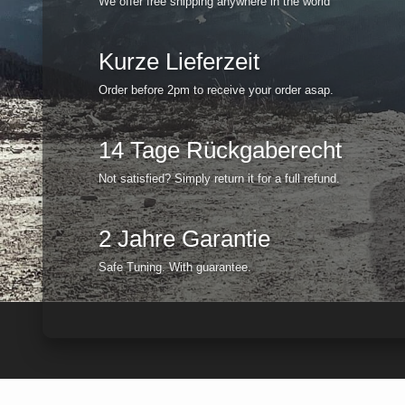
We offer free shipping anywhere in the world
Kurze Lieferzeit
Order before 2pm to receive your order asap.
14 Tage Rückgaberecht
Not satisfied? Simply return it for a full refund.
2 Jahre Garantie
Safe Tuning. With guarantee.