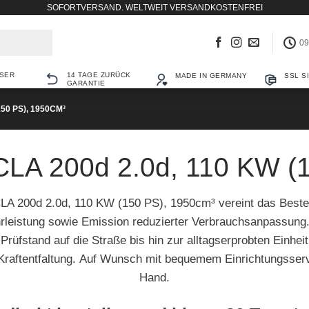
SOFORTVERSAND. WELTWEIT VERSANDKOSTENFREI
09
SER
14 TAGE ZURÜCK
MADE IN GERMANY
SSL S
GARANTIE
150 PS), 1950CM³
LA 200d 2.0d, 110 KW (
LA 200d 2.0d, 110 KW (150 PS), 1950cm³ vereint das Best
hrleistung sowie Emission reduzierter Verbrauchsanpassun
rüfstand auf die Straße bis hin zur alltagserprobten Einhei
 Kraftentfaltung. Auf Wunsch mit bequemem Einrichtungsserv
Hand.