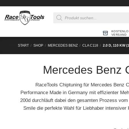
Zum
Inhalt
Products
springen
search
KOSTENLO
VERSAND
START
/
SHOP
/
MERCEDES BENZ
/
CLA C118
/
2.0 D, 110 KW (
Mercedes Benz C
RaceTools Chiptuning für Mercedes Benz C
Performance Made in Germany mit effizienter Me
200d durchläuft dabei den gesamten Prozess vom P
Smile die perfekte Wahl für Liebhaber intensiver