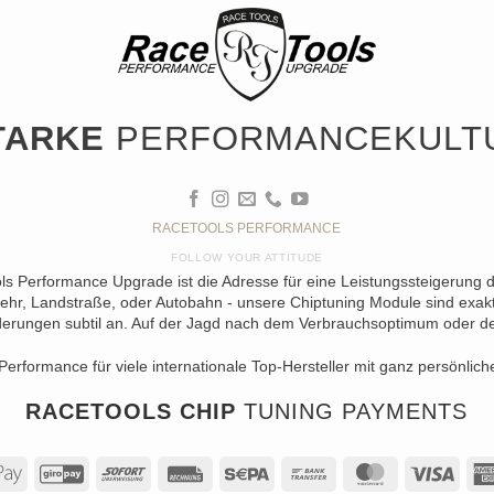
TARKE
PERFORMANCEKULT
RACETOOLS PERFORMANCE
FOLLOW YOUR ATTITUDE
ols Performance Upgrade ist die Adresse für eine Leistungssteigerung 
ehr, Landstraße, oder Autobahn - unsere Chiptuning Module sind exakt 
erungen subtil an. Auf der Jagd nach dem Verbrauchsoptimum oder der 
Performance für viele internationale Top-Hersteller mit ganz persönlich
RACETOOLS CHIP
TUNING PAYMENTS
al
Apple
GiroPay
Sofort
Rechung
Sepa
Bank
MasterCard
Visa