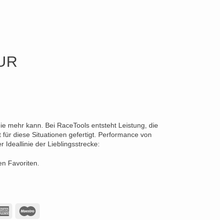
UR
die mehr kann. Bei RaceTools entsteht Leistung, die
für diese Situationen gefertigt. Performance von
Ideallinie der Lieblingsstrecke:
en Favoriten.
American
Maestro