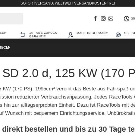
SOFORTVERSAND. WELTWEIT VERSANDKOSTENFREI
09
SER
14 TAGE ZURÜCK
MADE IN GERMANY
SSL S
GARANTIE
995CM³
 SD 2.0 d, 125 KW (170 
25 KW (170 PS), 1995cm³ vereint das Beste aus Fahrspaß u
ission reduzierter Verbrauchsanpassung. Jedes RaceTools 
 hin zur alltagserprobten Einheit. Dazu ist RaceTools mit d
 Auf Wunsch mit bequemem Einrichtungsservice. Unbürokratis
 direkt bestellen und bis zu 30 Tage t