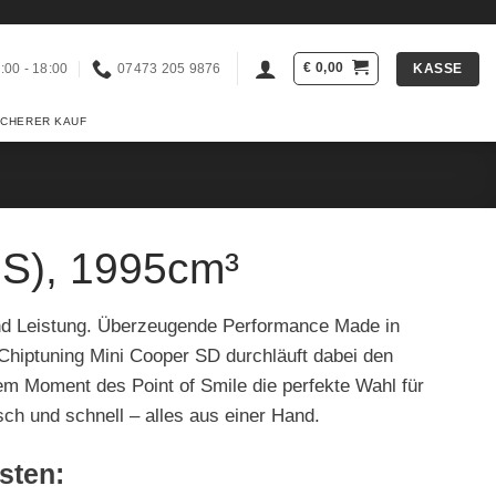
€
0,00
KASSE
:00 - 18:00
07473 205 9876
ICHERER KAUF
PS), 1995cm³
nd Leistung. Überzeugende Performance Made in
Chiptuning Mini Cooper SD durchläuft dabei den
em Moment des Point of Smile die perfekte Wahl für
ch und schnell – alles aus einer Hand.
esten: