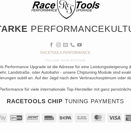
TARKE
PERFORMANCEKULT
RACETOOLS PERFORMANCE
FOLLOW YOUR ATTITUDE
ols Performance Upgrade ist die Adresse für eine Leistungssteigerung 
ehr, Landstraße, oder Autobahn - unsere Chiptuning Module sind exakt 
erungen subtil an. Auf der Jagd nach dem Verbrauchsoptimum oder der 
Performance für viele internationale Top-Hersteller mit ganz persönlich
RACETOOLS CHIP
TUNING PAYMENTS
al
Apple
GiroPay
Sofort
Rechung
Sepa
Bank
MasterCard
Visa
Pay
Transfer