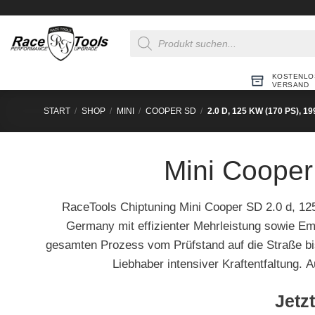
Zum
Inhalt
Products
springen
search
KOSTENLO
VERSAND
START
/
SHOP
/
MINI
/
COOPER SD
/
2.0 D, 125 KW (170 PS), 1
Mini Cooper
RaceTools Chiptuning Mini Cooper SD 2.0 d, 1
Germany mit effizienter Mehrleistung sowie Em
gesamten Prozess vom Prüfstand auf die Straße bis
Liebhaber intensiver Kraftentfaltung.
Jetzt