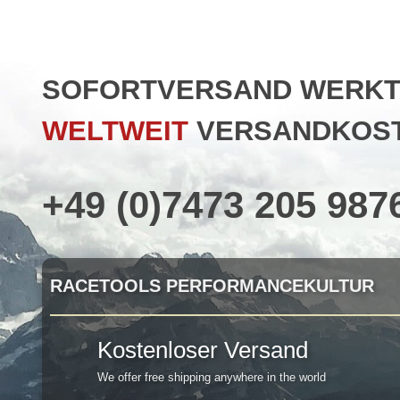
SOFORTVERSAND WERKTAG
WELTWEIT
VERSANDKOST
+49 (0)7473 205 987
RACETOOLS PERFORMANCEKULTUR
Kostenloser Versand
We offer free shipping anywhere in the world