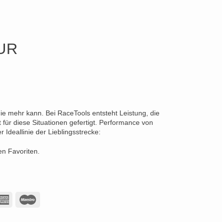
UR
die mehr kann. Bei RaceTools entsteht Leistung, die
für diese Situationen gefertigt. Performance von
Ideallinie der Lieblingsstrecke:
en Favoriten.
American
Maestro
Express