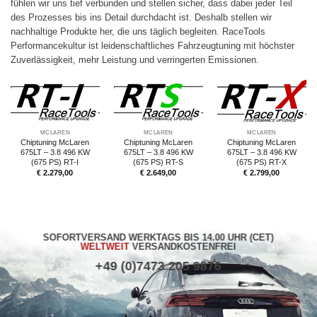
fühlen wir uns tief verbunden und stellen sicher, dass dabei jeder Teil
des Prozesses bis ins Detail durchdacht ist. Deshalb stellen wir
nachhaltige Produkte her, die uns täglich begleiten. RaceTools
Performancekultur ist leidenschaftliches Fahrzeugtuning mit höchster
Zuverlässigkeit, mehr Leistung und verringerten Emissionen.
MCLAREN
MCLAREN
MCLAREN
Chiptuning McLaren
Chiptuning McLaren
Chiptuning McLaren
675LT – 3.8 496 KW
675LT – 3.8 496 KW
675LT – 3.8 496 KW
(675 PS) RT-I
(675 PS) RT-S
(675 PS) RT-X
€
2.279,00
€
2.649,00
€
2.799,00
SOFORTVERSAND WERKTAGS BIS 14.00 UHR (CET)
WELTWEIT
VERSANDKOSTENFREI
+49 (0)7473 205 9876