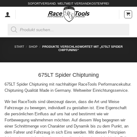
Zum
SOFORTVERSAND. WELTWEIT VERSANDKOSTENFREI
Inhalt
springen
Products
search
START
/
SHOP
/
PRODUKTE VERSCHLAGWORTET MIT „675LT SPIDER
CHIPTUNING“
675LT Spider Chiptuning
675LT Spider Chiptuning mit nachhaltiger RaceTools Performancekultur.
Chiptuning Qualität Made in Germany. Weltweiter Einrichtungsservice.
Wir bei RaceTools sind überzeugt davon, dass die Art und Weise
Fahrzeuge zu bewegen, individuell zu gestalten ist. Eine Eigenschaft
die persönlichen Einfluss auf uns hat und bestimmt wie wir
Fortbewegung wahrnehmen möchten. Auf diesem Weg begegnen wir
einer Schnittmenge von Charakter und Dynamik bis zu dem Punkt, an
dem Fahrer und Fahrzeug in sich Eins werden. Mit diesen Prinzipien