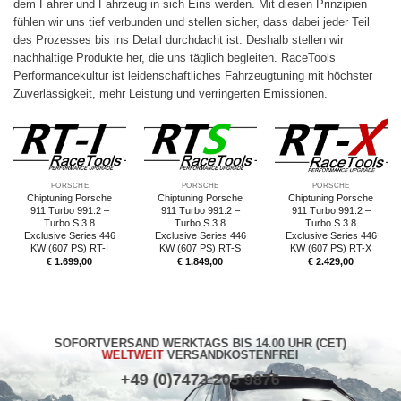
dem Fahrer und Fahrzeug in sich Eins werden. Mit diesen Prinzipien
fühlen wir uns tief verbunden und stellen sicher, dass dabei jeder Teil
des Prozesses bis ins Detail durchdacht ist. Deshalb stellen wir
nachhaltige Produkte her, die uns täglich begleiten. RaceTools
Performancekultur ist leidenschaftliches Fahrzeugtuning mit höchster
Zuverlässigkeit, mehr Leistung und verringerten Emissionen.
PORSCHE
PORSCHE
PORSCHE
Chiptuning Porsche
Chiptuning Porsche
Chiptuning Porsche
911 Turbo 991.2 –
911 Turbo 991.2 –
911 Turbo 991.2 –
Turbo S 3.8
Turbo S 3.8
Turbo S 3.8
Exclusive Series 446
Exclusive Series 446
Exclusive Series 446
KW (607 PS) RT-I
KW (607 PS) RT-S
KW (607 PS) RT-X
€
1.699,00
€
1.849,00
€
2.429,00
SOFORTVERSAND WERKTAGS BIS 14.00 UHR (CET)
WELTWEIT
VERSANDKOSTENFREI
+49 (0)7473 205 9876