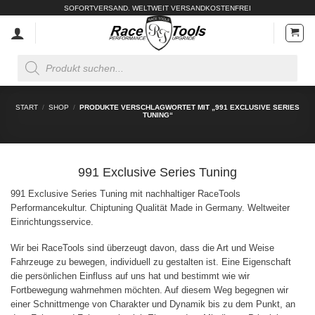
Zum
SOFORTVERSAND. WELTWEIT VERSANDKOSTENFREI
Inhalt
springen
Products
search
START
/
SHOP
/
PRODUKTE VERSCHLAGWORTET MIT „991 EXCLUSIVE SERIES
TUNING“
991 Exclusive Series Tuning
991 Exclusive Series Tuning mit nachhaltiger RaceTools
Performancekultur. Chiptuning Qualität Made in Germany. Weltweiter
Einrichtungsservice.
Wir bei RaceTools sind überzeugt davon, dass die Art und Weise
Fahrzeuge zu bewegen, individuell zu gestalten ist. Eine Eigenschaft
die persönlichen Einfluss auf uns hat und bestimmt wie wir
Fortbewegung wahrnehmen möchten. Auf diesem Weg begegnen wir
einer Schnittmenge von Charakter und Dynamik bis zu dem Punkt, an