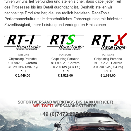
fühlen wir uns tief verbunden und stellen sicher, dass dabei jeder Teil
des Prozesses bis ins Detail durchdacht ist. Deshalb stellen wir
nachhaltige Produkte her, die uns täglich begleiten. RaceTools
Performancekultur ist leidenschaftliches Fahrzeugtuning mit höchster
Zuverlässigkeit, mehr Leistung und verringerten Emissionen.
PORSCHE
PORSCHE
PORSCHE
Chiptuning Porsche
Chiptuning Porsche
Chiptuning Porsche
911 992.2 – Carrera
911 992.2 – Carrera
911 992.2 – Carrera
3.0 290 KW (394 PS)
3.0 290 KW (394 PS)
3.0 290 KW (394 PS)
RT-I
RT-S
RT-X
€
1.449,00
€
1.529,00
€
1.699,00
SOFORTVERSAND WERKTAGS BIS 14.00 UHR (CET)
WELTWEIT
VERSANDKOSTENFREI
+49 (0)7473 205 9876