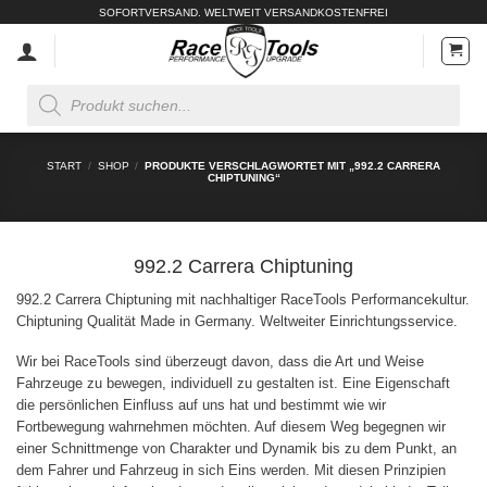
Zum
SOFORTVERSAND. WELTWEIT VERSANDKOSTENFREI
Inhalt
springen
Products
search
START
/
SHOP
/
PRODUKTE VERSCHLAGWORTET MIT „992.2 CARRERA
CHIPTUNING“
992.2 Carrera Chiptuning
992.2 Carrera Chiptuning mit nachhaltiger RaceTools Performancekultur.
Chiptuning Qualität Made in Germany. Weltweiter Einrichtungsservice.
Wir bei RaceTools sind überzeugt davon, dass die Art und Weise
Fahrzeuge zu bewegen, individuell zu gestalten ist. Eine Eigenschaft
die persönlichen Einfluss auf uns hat und bestimmt wie wir
Fortbewegung wahrnehmen möchten. Auf diesem Weg begegnen wir
einer Schnittmenge von Charakter und Dynamik bis zu dem Punkt, an
dem Fahrer und Fahrzeug in sich Eins werden. Mit diesen Prinzipien