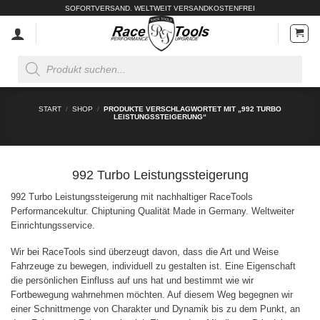
Zum
SOFORTVERSAND. WELTWEIT VERSANDKOSTENFREI
Inhalt
springen
Products
search
START
/
SHOP
/
PRODUKTE VERSCHLAGWORTET MIT „992 TURBO
LEISTUNGSSTEIGERUNG“
992 Turbo Leistungssteigerung
992 Turbo Leistungssteigerung mit nachhaltiger RaceTools
Performancekultur. Chiptuning Qualität Made in Germany. Weltweiter
Einrichtungsservice.
Wir bei RaceTools sind überzeugt davon, dass die Art und Weise
Fahrzeuge zu bewegen, individuell zu gestalten ist. Eine Eigenschaft
die persönlichen Einfluss auf uns hat und bestimmt wie wir
Fortbewegung wahrnehmen möchten. Auf diesem Weg begegnen wir
einer Schnittmenge von Charakter und Dynamik bis zu dem Punkt, an