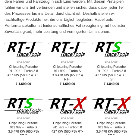
dem Fahrer und Fahrzeug in sich Eins werden. Mit diesen Prinzipien
fühlen wir uns tief verbunden und stellen sicher, dass dabei jeder Teil
des Prozesses bis ins Detail durchdacht ist. Deshalb stellen wir
nachhaltige Produkte her, die uns täglich begleiten. RaceTools
Performancekultur ist leidenschaftliches Fahrzeugtuning mit höchster
Zuverlässigkeit, mehr Leistung und verringerten Emissionen.
PORSCHE
PORSCHE
PORSCHE
Chiptuning Porsche
Chiptuning Porsche
Chiptuning Porsche
911 992 – Turbo 3.8
911 992 – Turbo S
911 992 – Turbo 3.8
427 KW (580 PS) RT-
3.8 478 KW (650 PS)
427 KW (580 PS) RT-
I
RT-I
S
€
1.699,00
€
1.699,00
€
1.849,00
PORSCHE
PORSCHE
PORSCHE
Chiptuning Porsche
Chiptuning Porsche
Chiptuning Porsche
911 992 – Turbo S
911 992 – Turbo 3.8
911 992 – Turbo S
3.8 478 KW (650 PS)
427 KW (580 PS) RT-
3.8 478 KW (650 PS)