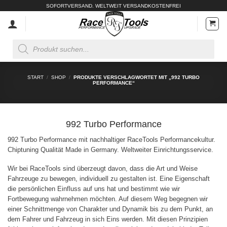
Zum
SOFORTVERSAND. WELTWEIT VERSANDKOSTENFREI
Inhalt
springen
Products
search
START
/
SHOP
/
PRODUKTE VERSCHLAGWORTET MIT „992 TURBO
PERFORMANCE“
992 Turbo Performance
992 Turbo Performance mit nachhaltiger RaceTools Performancekultur.
Chiptuning Qualität Made in Germany. Weltweiter Einrichtungsservice.
Wir bei RaceTools sind überzeugt davon, dass die Art und Weise
Fahrzeuge zu bewegen, individuell zu gestalten ist. Eine Eigenschaft
die persönlichen Einfluss auf uns hat und bestimmt wie wir
Fortbewegung wahrnehmen möchten. Auf diesem Weg begegnen wir
einer Schnittmenge von Charakter und Dynamik bis zu dem Punkt, an
dem Fahrer und Fahrzeug in sich Eins werden. Mit diesen Prinzipien