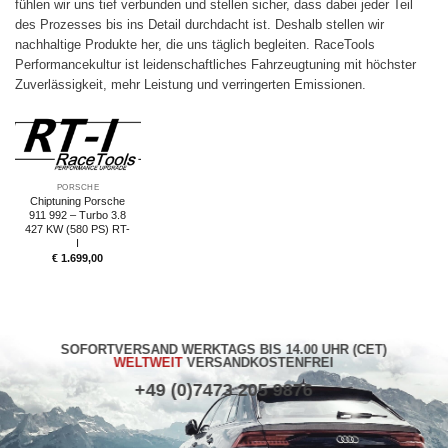
fühlen wir uns tief verbunden und stellen sicher, dass dabei jeder Teil
des Prozesses bis ins Detail durchdacht ist. Deshalb stellen wir
nachhaltige Produkte her, die uns täglich begleiten. RaceTools
Performancekultur ist leidenschaftliches Fahrzeugtuning mit höchster
Zuverlässigkeit, mehr Leistung und verringerten Emissionen.
PORSCHE
Chiptuning Porsche
911 992 – Turbo 3.8
427 KW (580 PS) RT-
I
€
1.699,00
SOFORTVERSAND WERKTAGS BIS 14.00 UHR (CET)
WELTWEIT
VERSANDKOSTENFREI
+49 (0)7473 205 9876