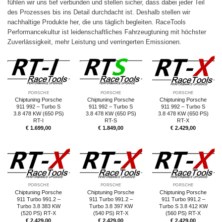
fühlen wir uns tief verbunden und stellen sicher, dass dabei jeder Teil
des Prozesses bis ins Detail durchdacht ist. Deshalb stellen wir
nachhaltige Produkte her, die uns täglich begleiten. RaceTools
Performancekultur ist leidenschaftliches Fahrzeugtuning mit höchster
Zuverlässigkeit, mehr Leistung und verringerten Emissionen.
PORSCHE
PORSCHE
PORSCHE
Chiptuning Porsche
Chiptuning Porsche
Chiptuning Porsche
911 992 – Turbo S
911 992 – Turbo S
911 992 – Turbo S
3.8 478 KW (650 PS)
3.8 478 KW (650 PS)
3.8 478 KW (650 PS)
RT-I
RT-S
RT-X
€
1.699,00
€
1.849,00
€
2.429,00
PORSCHE
PORSCHE
PORSCHE
Chiptuning Porsche
Chiptuning Porsche
Chiptuning Porsche
911 Turbo 991.2 –
911 Turbo 991.2 –
911 Turbo 991.2 –
Turbo 3.8 383 KW
Turbo 3.8 397 KW
Turbo S 3.8 412 KW
(520 PS) RT-X
(540 PS) RT-X
(560 PS) RT-X
€
2.429,00
€
2.429,00
€
2.429,00