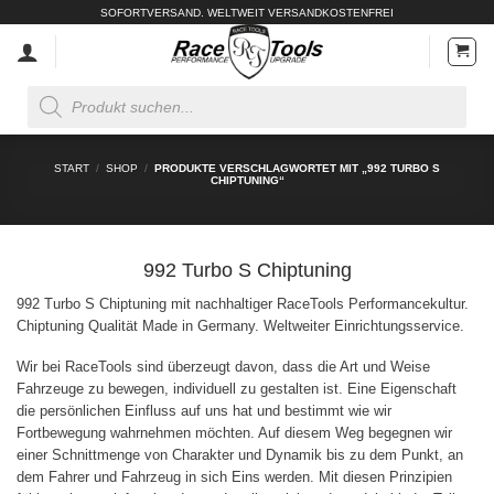
Zum
SOFORTVERSAND. WELTWEIT VERSANDKOSTENFREI
Inhalt
springen
Products
search
START
/
SHOP
/
PRODUKTE VERSCHLAGWORTET MIT „992 TURBO S
CHIPTUNING“
992 Turbo S Chiptuning
992 Turbo S Chiptuning mit nachhaltiger RaceTools Performancekultur.
Chiptuning Qualität Made in Germany. Weltweiter Einrichtungsservice.
Wir bei RaceTools sind überzeugt davon, dass die Art und Weise
Fahrzeuge zu bewegen, individuell zu gestalten ist. Eine Eigenschaft
die persönlichen Einfluss auf uns hat und bestimmt wie wir
Fortbewegung wahrnehmen möchten. Auf diesem Weg begegnen wir
einer Schnittmenge von Charakter und Dynamik bis zu dem Punkt, an
dem Fahrer und Fahrzeug in sich Eins werden. Mit diesen Prinzipien