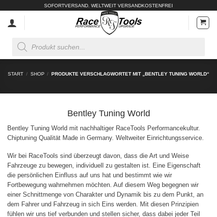
Zum
SOFORTVERSAND. WELTWEIT VERSANDKOSTENFREI
Inhalt
springen
Products
search
START
/
SHOP
/
PRODUKTE VERSCHLAGWORTET MIT „BENTLEY TUNING WORLD“
Bentley Tuning World
Bentley Tuning World mit nachhaltiger RaceTools Performancekultur.
Chiptuning Qualität Made in Germany. Weltweiter Einrichtungsservice.
Wir bei RaceTools sind überzeugt davon, dass die Art und Weise
Fahrzeuge zu bewegen, individuell zu gestalten ist. Eine Eigenschaft
die persönlichen Einfluss auf uns hat und bestimmt wie wir
Fortbewegung wahrnehmen möchten. Auf diesem Weg begegnen wir
einer Schnittmenge von Charakter und Dynamik bis zu dem Punkt, an
dem Fahrer und Fahrzeug in sich Eins werden. Mit diesen Prinzipien
fühlen wir uns tief verbunden und stellen sicher, dass dabei jeder Teil