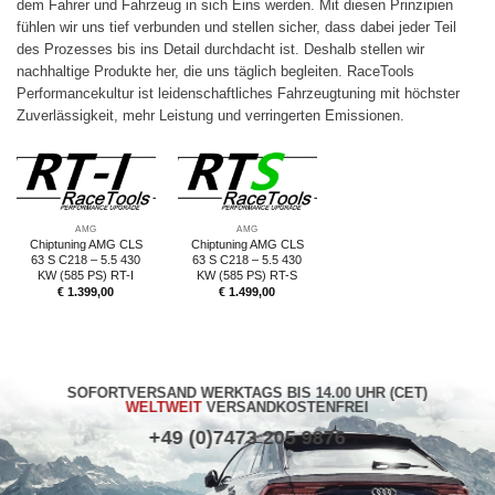
dem Fahrer und Fahrzeug in sich Eins werden. Mit diesen Prinzipien
fühlen wir uns tief verbunden und stellen sicher, dass dabei jeder Teil
des Prozesses bis ins Detail durchdacht ist. Deshalb stellen wir
nachhaltige Produkte her, die uns täglich begleiten. RaceTools
Performancekultur ist leidenschaftliches Fahrzeugtuning mit höchster
Zuverlässigkeit, mehr Leistung und verringerten Emissionen.
AMG
AMG
Chiptuning AMG CLS
Chiptuning AMG CLS
63 S C218 – 5.5 430
63 S C218 – 5.5 430
KW (585 PS) RT-I
KW (585 PS) RT-S
€
1.399,00
€
1.499,00
SOFORTVERSAND WERKTAGS BIS 14.00 UHR (CET)
WELTWEIT
VERSANDKOSTENFREI
+49 (0)7473 205 9876