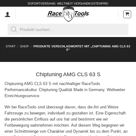
Zum
SOFORTVERSAND. WELTWEIT VERSANDKOSTENFREI
Inhalt
springen
Products
search
START
/
SHOP
/
PRODUKTE VERSCHLAGWORTET MIT „CHIPTUNING AMG CLS 63
S“
Chiptuning AMG CLS 63 S
Chiptuning AMG CLS 63 S mit nachhaltiger RaceTools
Performancekultur. Chiptuning Qualität Made in Germany. Weltweiter
Einrichtungsservice.
Wir bei RaceTools sind überzeugt davon, dass die Art und Weise
Fahrzeuge zu bewegen, individuell zu gestalten ist. Eine Eigenschaft
die persönlichen Einfluss auf uns hat und bestimmt wie wir
Fortbewegung wahrnehmen möchten. Auf diesem Weg begegnen wir
einer Schnittmenge von Charakter und Dynamik bis zu dem Punkt, an