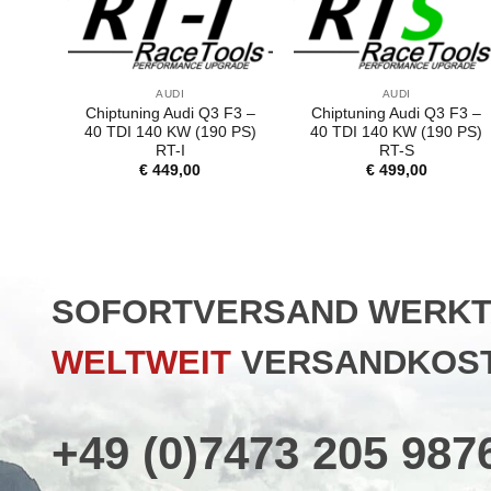
AUDI
AUDI
Chiptuning Audi Q3 F3 –
Chiptuning Audi Q3 F3 –
40 TDI 140 KW (190 PS)
40 TDI 140 KW (190 PS)
RT-I
RT-S
€
449,00
€
499,00
SOFORTVERSAND WERKTAG
WELTWEIT
VERSANDKOST
+49 (0)7473 205 987