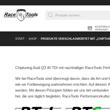
Zum
Inhalt
Products
springen
search
KOSTENLO
VERSAND
START
/
SHOP
/
PRODUKTE VERSCHLAGWORTET MIT „CHIPTUNIN
Chiptuning Audi Q3 40 TDI mit nachhaltiger RaceTools Perf
Wir bei RaceTools sind überzeugt davon, dass die Art und W
wie wir Fortbewegung wahrnehmen möchten. Auf diesem We
werden. Mit diesen Prinzipien fühlen wir uns tief verbunden 
her, die uns täglich begleiten. RaceTools Performancekultu