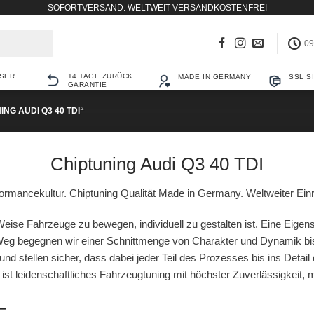
SOFORTVERSAND. WELTWEIT VERSANDKOSTENFREI
09
SER
14 TAGE ZURÜCK
MADE IN GERMANY
SSL S
GARANTIE
G AUDI Q3 40 TDI“
Chiptuning Audi Q3 40 TDI
ormancekultur. Chiptuning Qualität Made in Germany. Weltweiter Ein
eise Fahrzeuge zu bewegen, individuell zu gestalten ist. Eine Eigens
g begegnen wir einer Schnittmenge von Charakter und Dynamik bis
und stellen sicher, dass dabei jeder Teil des Prozesses bis ins Detail
r ist leidenschaftliches Fahrzeugtuning mit höchster Zuverlässigkeit,