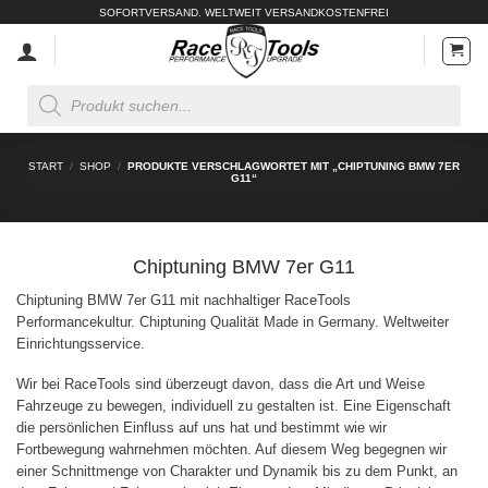
Zum
SOFORTVERSAND. WELTWEIT VERSANDKOSTENFREI
Inhalt
springen
Products
search
START
/
SHOP
/
PRODUKTE VERSCHLAGWORTET MIT „CHIPTUNING BMW 7ER
G11“
Chiptuning BMW 7er G11
Chiptuning BMW 7er G11 mit nachhaltiger RaceTools
Performancekultur. Chiptuning Qualität Made in Germany. Weltweiter
Einrichtungsservice.
Wir bei RaceTools sind überzeugt davon, dass die Art und Weise
Fahrzeuge zu bewegen, individuell zu gestalten ist. Eine Eigenschaft
die persönlichen Einfluss auf uns hat und bestimmt wie wir
Fortbewegung wahrnehmen möchten. Auf diesem Weg begegnen wir
einer Schnittmenge von Charakter und Dynamik bis zu dem Punkt, an