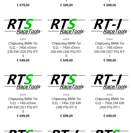
I
I
€
679,00
€
599,00
€
599,00
BMW
BMW
BMW
Chiptuning BMW 7er
Chiptuning BMW 7er
Chiptuning BMW 7er
G11 – 740d xDrive
G11 – 740d xDrive
G11 – 740i xDrive
235 KW (320 PS) RT-
250 KW (340 PS) RT-
240 KW (327 PS) RT-
S
S
I
€
649,00
€
649,00
€
599,00
BMW
BMW
BMW
Chiptuning BMW 7er
Chiptuning BMW 7er
Chiptuning BMW 7er
G11 – 740i xDrive
G11 – 745e 210 KW
G11 – 750d 294 KW
240 KW (327 PS) RT-
(286 PS) RT-S
(400 PS) RT-I
S
€
649,00
€
699,00
€
649,00