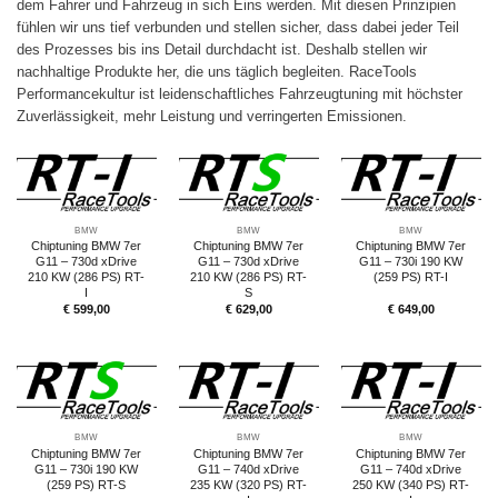
dem Fahrer und Fahrzeug in sich Eins werden. Mit diesen Prinzipien
fühlen wir uns tief verbunden und stellen sicher, dass dabei jeder Teil
des Prozesses bis ins Detail durchdacht ist. Deshalb stellen wir
nachhaltige Produkte her, die uns täglich begleiten. RaceTools
Performancekultur ist leidenschaftliches Fahrzeugtuning mit höchster
Zuverlässigkeit, mehr Leistung und verringerten Emissionen.
BMW
BMW
BMW
Chiptuning BMW 7er
Chiptuning BMW 7er
Chiptuning BMW 7er
G11 – 730d xDrive
G11 – 730d xDrive
G11 – 730i 190 KW
210 KW (286 PS) RT-
210 KW (286 PS) RT-
(259 PS) RT-I
I
S
€
599,00
€
629,00
€
649,00
BMW
BMW
BMW
Chiptuning BMW 7er
Chiptuning BMW 7er
Chiptuning BMW 7er
G11 – 730i 190 KW
G11 – 740d xDrive
G11 – 740d xDrive
(259 PS) RT-S
235 KW (320 PS) RT-
250 KW (340 PS) RT-