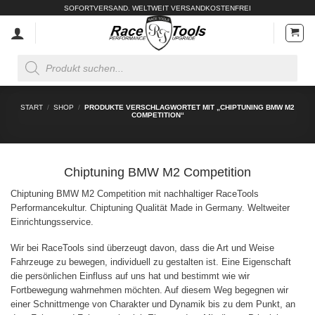
Zum
SOFORTVERSAND. WELTWEIT VERSANDKOSTENFREI
Inhalt
springen
Products
search
START
/
SHOP
/
PRODUKTE VERSCHLAGWORTET MIT „CHIPTUNING BMW M2
COMPETITION“
Chiptuning BMW M2 Competition
Chiptuning BMW M2 Competition mit nachhaltiger RaceTools
Performancekultur. Chiptuning Qualität Made in Germany. Weltweiter
Einrichtungsservice.
Wir bei RaceTools sind überzeugt davon, dass die Art und Weise
Fahrzeuge zu bewegen, individuell zu gestalten ist. Eine Eigenschaft
die persönlichen Einfluss auf uns hat und bestimmt wie wir
Fortbewegung wahrnehmen möchten. Auf diesem Weg begegnen wir
einer Schnittmenge von Charakter und Dynamik bis zu dem Punkt, an