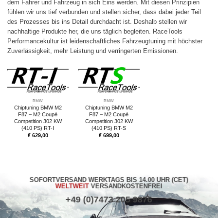
dem Fahrer und Fahrzeug in sich Eins werden. Mit diesen Prinzipien
fühlen wir uns tief verbunden und stellen sicher, dass dabei jeder Teil
des Prozesses bis ins Detail durchdacht ist. Deshalb stellen wir
nachhaltige Produkte her, die uns täglich begleiten. RaceTools
Performancekultur ist leidenschaftliches Fahrzeugtuning mit höchster
Zuverlässigkeit, mehr Leistung und verringerten Emissionen.
BMW
BMW
Chiptuning BMW M2
Chiptuning BMW M2
F87 – M2 Coupé
F87 – M2 Coupé
Competition 302 KW
Competition 302 KW
(410 PS) RT-I
(410 PS) RT-S
€
629,00
€
699,00
SOFORTVERSAND WERKTAGS BIS 14.00 UHR (CET)
WELTWEIT
VERSANDKOSTENFREI
+49 (0)7473 205 9876