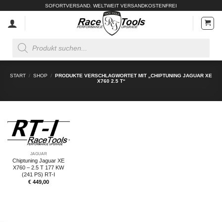
Zum
SOFORTVERSAND. WELTWEIT VERSANDKOSTENFREI
Inhalt
springen
Products
search
START
/
SHOP
/
PRODUKTE VERSCHLAGWORTET MIT „CHIPTUNING JAGUAR XE
X760 2.5 T“
JAGUAR
Chiptuning Jaguar XE
X760 – 2.5 T 177 KW
(241 PS) RT-I
€
449,00