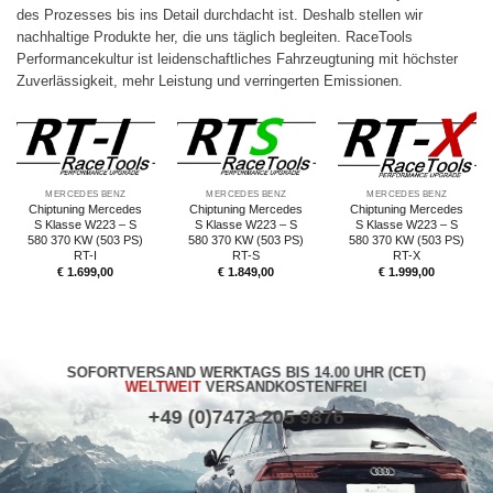
des Prozesses bis ins Detail durchdacht ist. Deshalb stellen wir
nachhaltige Produkte her, die uns täglich begleiten. RaceTools
Performancekultur ist leidenschaftliches Fahrzeugtuning mit höchster
Zuverlässigkeit, mehr Leistung und verringerten Emissionen.
MERCEDES BENZ
MERCEDES BENZ
MERCEDES BENZ
Chiptuning Mercedes
Chiptuning Mercedes
Chiptuning Mercedes
S Klasse W223 – S
S Klasse W223 – S
S Klasse W223 – S
580 370 KW (503 PS)
580 370 KW (503 PS)
580 370 KW (503 PS)
RT-I
RT-S
RT-X
€
1.699,00
€
1.849,00
€
1.999,00
SOFORTVERSAND WERKTAGS BIS 14.00 UHR (CET)
WELTWEIT
VERSANDKOSTENFREI
+49 (0)7473 205 9876