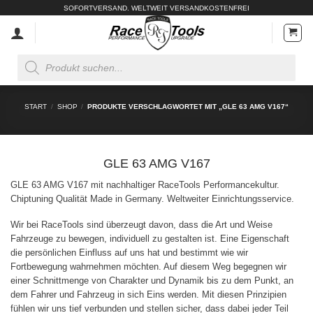
Zum
SOFORTVERSAND. WELTWEIT VERSANDKOSTENFREI
Inhalt
springen
Products
search
START
/
SHOP
/
PRODUKTE VERSCHLAGWORTET MIT „GLE 63 AMG V167“
GLE 63 AMG V167
GLE 63 AMG V167 mit nachhaltiger RaceTools Performancekultur.
Chiptuning Qualität Made in Germany. Weltweiter Einrichtungsservice.
Wir bei RaceTools sind überzeugt davon, dass die Art und Weise
Fahrzeuge zu bewegen, individuell zu gestalten ist. Eine Eigenschaft
die persönlichen Einfluss auf uns hat und bestimmt wie wir
Fortbewegung wahrnehmen möchten. Auf diesem Weg begegnen wir
einer Schnittmenge von Charakter und Dynamik bis zu dem Punkt, an
dem Fahrer und Fahrzeug in sich Eins werden. Mit diesen Prinzipien
fühlen wir uns tief verbunden und stellen sicher, dass dabei jeder Teil