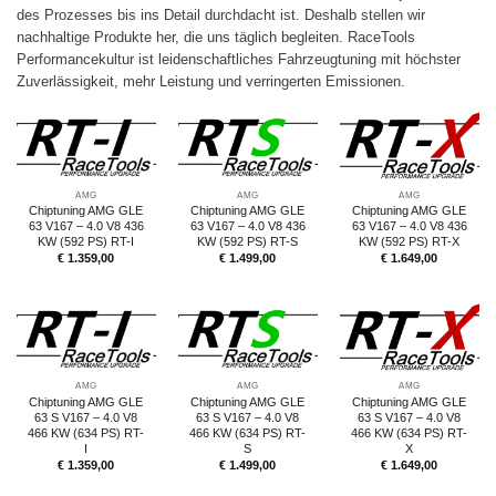
des Prozesses bis ins Detail durchdacht ist. Deshalb stellen wir
nachhaltige Produkte her, die uns täglich begleiten. RaceTools
Performancekultur ist leidenschaftliches Fahrzeugtuning mit höchster
Zuverlässigkeit, mehr Leistung und verringerten Emissionen.
AMG
AMG
AMG
Chiptuning AMG GLE
Chiptuning AMG GLE
Chiptuning AMG GLE
63 V167 – 4.0 V8 436
63 V167 – 4.0 V8 436
63 V167 – 4.0 V8 436
KW (592 PS) RT-I
KW (592 PS) RT-S
KW (592 PS) RT-X
€
1.359,00
€
1.499,00
€
1.649,00
AMG
AMG
AMG
Chiptuning AMG GLE
Chiptuning AMG GLE
Chiptuning AMG GLE
63 S V167 – 4.0 V8
63 S V167 – 4.0 V8
63 S V167 – 4.0 V8
466 KW (634 PS) RT-
466 KW (634 PS) RT-
466 KW (634 PS) RT-
I
S
X
€
1.359,00
€
1.499,00
€
1.649,00