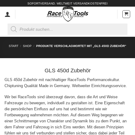
Zum
SOFORTVERSAND. WELTWEIT VERSANDKOSTENFREI
Inhalt
springen
Products
search
START
/
SHOP
/
PRODUKTE VERSCHLAGWORTET MIT „GLS 450D ZUBEHÖR“
GLS 450d Zubehör
GLS 450d Zubehör mit nachhaltiger RaceTools Performancekultur.
Chiptuning Qualität Made in Germany. Weltweiter Einrichtungsservice.
Wir bei RaceTools sind überzeugt davon, dass die Art und Weise
Fahrzeuge zu bewegen, individuell zu gestalten ist. Eine Eigenschaft
die persönlichen Einfluss auf uns hat und bestimmt wie wir
Fortbewegung wahrnehmen möchten. Auf diesem Weg begegnen wir
einer Schnittmenge von Charakter und Dynamik bis zu dem Punkt, an
dem Fahrer und Fahrzeug in sich Eins werden. Mit diesen Prinzipien
fühlen wir uns tief verbunden und stellen sicher, dass dabei jeder Teil