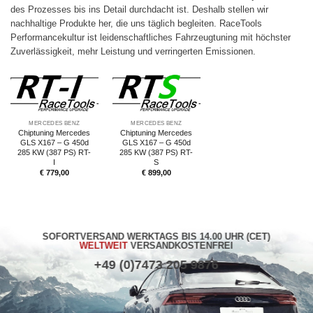
des Prozesses bis ins Detail durchdacht ist. Deshalb stellen wir
nachhaltige Produkte her, die uns täglich begleiten. RaceTools
Performancekultur ist leidenschaftliches Fahrzeugtuning mit höchster
Zuverlässigkeit, mehr Leistung und verringerten Emissionen.
MERCEDES BENZ
MERCEDES BENZ
Chiptuning Mercedes
Chiptuning Mercedes
GLS X167 – G 450d
GLS X167 – G 450d
285 KW (387 PS) RT-
285 KW (387 PS) RT-
I
S
€
779,00
€
899,00
SOFORTVERSAND WERKTAGS BIS 14.00 UHR (CET)
WELTWEIT
VERSANDKOSTENFREI
+49 (0)7473 205 9876