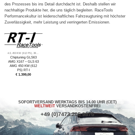
des Prozesses bis ins Detail durchdacht ist. Deshalb stellen wir
nachhaltige Produkte her, die uns täglich begleiten. RaceTools
Performancekultur ist leidenschaftliches Fahrzeugtuning mit höchster
Zuverlässigkeit, mehr Leistung und verringerten Emissionen.
4.0, 450 KW (612 PS), 3982CM³
Chiptuning GLS63
AMG X167 – GLS 63
AMG 450 KW (612
PS) RT-I
€
1.399,00
SOFORTVERSAND WERKTAGS BIS 14.00 UHR (CET)
WELTWEIT
VERSANDKOSTENFREI
+49 (0)7473 205 9876