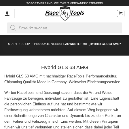
Zum
SOFORTVERSAND. WELTWEIT VERSANDKOSTENFREI
Inhalt
springen
Products
search
START
/
SHOP
/
PRODUKTE VERSCHLAGWORTET MIT „HYBRID GLS 63 AMG“
Hybrid GLS 63 AMG
Hybrid GLS 63 AMG mit nachhaltiger RaceTools Performancekultur.
Chiptuning Qualität Made in Germany. Weltweiter Einrichtungsservice.
Wir bei RaceTools sind überzeugt davon, dass die Art und Weise
Fahrzeuge zu bewegen, individuell zu gestalten ist. Eine Eigenschaft
die persönlichen Einfluss auf uns hat und bestimmt wie wir
Fortbewegung wahrnehmen möchten. Auf diesem Weg begegnen wir
einer Schnittmenge von Charakter und Dynamik bis zu dem Punkt, an
dem Fahrer und Fahrzeug in sich Eins werden. Mit diesen Prinzipien
fühlen wir uns tief verbunden und stellen sicher, dass dabei jeder Teil