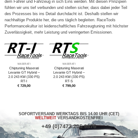
dem Fahrer und Fahrzeug in sich Eins werden. Mit diesen Prinzipien
fühlen wir uns tief verbunden und stellen sicher, dass dabei jeder Teil
des Prozesses bis ins Detail durchdacht ist. Deshalb stellen wir
nachhaltige Produkte her, die uns täglich begleiten. RaceTools
Performancekultur ist leidenschaftliches Fahrzeugtuning mit höchster
Zuverlässigkeit, mehr Leistung und verringerten Emissionen.
MASERATI
MASERATI
Chiptuning Maserati
Chiptuning Maserati
Levante GT Hybrid –
Levante GT Hybrid –
2.0 243 KW (330 PS)
2.0 243 KW (330 PS)
RT-I
RT-S
€
729,00
€
799,00
SOFORTVERSAND WERKTAGS BIS 14.00 UHR (CET)
WELTWEIT
VERSANDKOSTENFREI
+49 (0)7473 205 9876