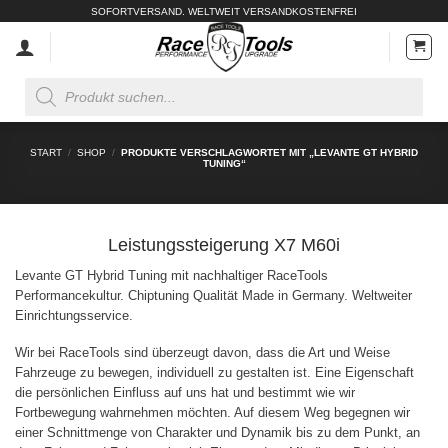
Zum
SOFORTVERSAND. WELTWEIT VERSANDKOSTENFREI
Inhalt
springen
Products
search
START
/
SHOP
/
PRODUKTE VERSCHLAGWORTET MIT „LEVANTE GT HYBRID
TUNING“
Leistungssteigerung X7 M60i
Levante GT Hybrid Tuning mit nachhaltiger RaceTools
Performancekultur. Chiptuning Qualität Made in Germany. Weltweiter
Einrichtungsservice.
Wir bei RaceTools sind überzeugt davon, dass die Art und Weise
Fahrzeuge zu bewegen, individuell zu gestalten ist. Eine Eigenschaft
die persönlichen Einfluss auf uns hat und bestimmt wie wir
Fortbewegung wahrnehmen möchten. Auf diesem Weg begegnen wir
einer Schnittmenge von Charakter und Dynamik bis zu dem Punkt, an