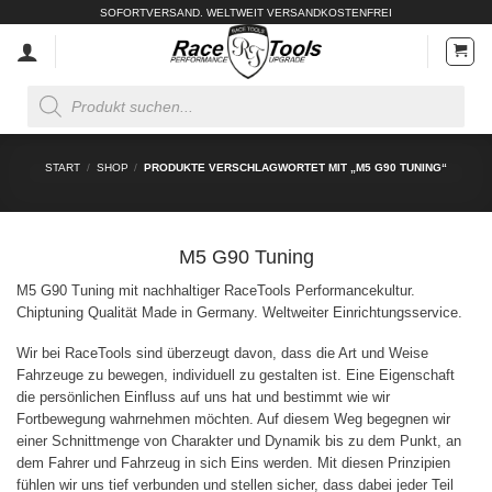
Zum
SOFORTVERSAND. WELTWEIT VERSANDKOSTENFREI
Inhalt
springen
Products
search
START
/
SHOP
/
PRODUKTE VERSCHLAGWORTET MIT „M5 G90 TUNING“
M5 G90 Tuning
M5 G90 Tuning mit nachhaltiger RaceTools Performancekultur.
Chiptuning Qualität Made in Germany. Weltweiter Einrichtungsservice.
Wir bei RaceTools sind überzeugt davon, dass die Art und Weise
Fahrzeuge zu bewegen, individuell zu gestalten ist. Eine Eigenschaft
die persönlichen Einfluss auf uns hat und bestimmt wie wir
Fortbewegung wahrnehmen möchten. Auf diesem Weg begegnen wir
einer Schnittmenge von Charakter und Dynamik bis zu dem Punkt, an
dem Fahrer und Fahrzeug in sich Eins werden. Mit diesen Prinzipien
fühlen wir uns tief verbunden und stellen sicher, dass dabei jeder Teil