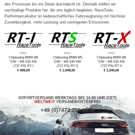
des Prozesses bis ins Detail durchdacht ist. Deshalb stellen wir
nachhaltige Produkte her, die uns täglich begleiten. RaceTools
Performancekultur ist leidenschaftliches Fahrzeugtuning mit höchster
Zuverlässigkeit, mehr Leistung und verringerten Emissionen.
BMW
BMW
BMW
Chiptuning BMW M5
Chiptuning BMW M5
Chiptuning BMW M5
G90 – M5 535 KW
G90 – M5 535 KW
G90 – M5 535 KW
(727 PS) RT-I
(727 PS) RT-S
(727 PS) RT-X
€
899,00
€
1.049,00
€
1.249,00
SOFORTVERSAND WERKTAGS BIS 14.00 UHR (CET)
WELTWEIT
VERSANDKOSTENFREI
+49 (0)7473 205 9876