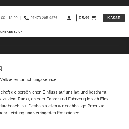
€
0,00
KASSE
:00 - 18:00
07473 205 9876
ICHERER KAUF
g
eltweiter Einrichtungsservice.
chaft die persönlichen Einfluss auf uns hat und bestimmt
 zu dem Punkt, an dem Fahrer und Fahrzeug in sich Eins
 durchdacht ist. Deshalb stellen wir nachhaltige Produkte
 mehr Leistung und verringerten Emissionen.