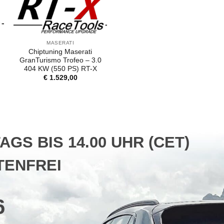
MASERATI
Chiptuning Maserati
GranTurismo Trofeo – 3.0
404 KW (550 PS) RT-X
€
1.529,00
S BIS 14.00 UHR (CET)
ENFREI
6