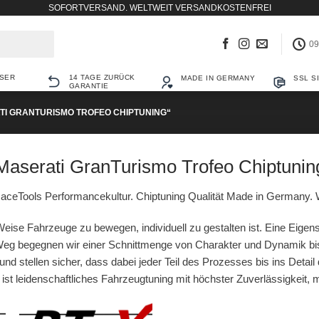
SOFORTVERSAND. WELTWEIT VERSANDKOSTENFREI
09
SER
14 TAGE ZURÜCK
MADE IN GERMANY
SSL S
GARANTIE
I GRANTURISMO TROFEO CHIPTUNING“
Maserati GranTurismo Trofeo Chiptunin
aceTools Performancekultur. Chiptuning Qualität Made in Germany. W
eise Fahrzeuge zu bewegen, individuell zu gestalten ist. Eine Eigens
g begegnen wir einer Schnittmenge von Charakter und Dynamik bis
und stellen sicher, dass dabei jeder Teil des Prozesses bis ins Detail
r ist leidenschaftliches Fahrzeugtuning mit höchster Zuverlässigkeit,