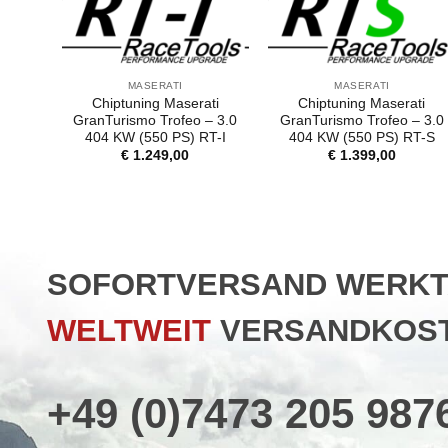
MASERATI
MASERATI
Chiptuning Maserati
Chiptuning Maserati
GranTurismo Trofeo – 3.0
GranTurismo Trofeo – 3.0
404 KW (550 PS) RT-I
404 KW (550 PS) RT-S
€
1.249,00
€
1.399,00
SOFORTVERSAND WERKTAG
WELTWEIT
VERSANDKOST
+49 (0)7473 205 987