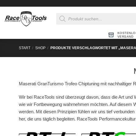
Zum
Inhalt
Products
springen
search
KOSTENLO
VERSAND
START
/
SHOP
/
PRODUKTE VERSCHLAGWORTET MIT „MASERAT
Maserati GranTurismo Trofeo Chiptuning mit nachhaltiger R
Wir bei RaceTools sind überzeugt davon, dass die Art und W
wie wir Fortbewegung wahrnehmen möchten. Auf diesem We
werden. Mit diesen Prinzipien fühlen wir uns tief verbunden 
her, die uns täglich begleiten. RaceTools Performancekultu