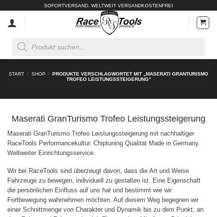
Zum
SOFORTVERSAND. WELTWEIT VERSANDKOSTENFREI
Inhalt
springen
Products
search
START
/
SHOP
/
PRODUKTE VERSCHLAGWORTET MIT „MASERATI GRANTURISMO
TROFEO LEISTUNGSSTEIGERUNG“
Maserati GranTurismo Trofeo Leistungssteigerung
Maserati GranTurismo Trofeo Leistungssteigerung mit nachhaltiger
RaceTools Performancekultur. Chiptuning Qualität Made in Germany.
Weltweiter Einrichtungsservice.
Wir bei RaceTools sind überzeugt davon, dass die Art und Weise
Fahrzeuge zu bewegen, individuell zu gestalten ist. Eine Eigenschaft
die persönlichen Einfluss auf uns hat und bestimmt wie wir
Fortbewegung wahrnehmen möchten. Auf diesem Weg begegnen wir
einer Schnittmenge von Charakter und Dynamik bis zu dem Punkt, an