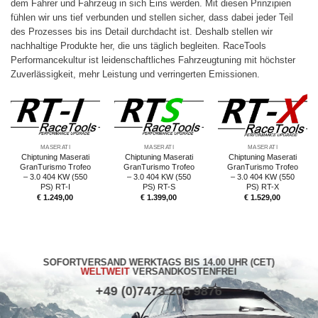
dem Fahrer und Fahrzeug in sich Eins werden. Mit diesen Prinzipien
fühlen wir uns tief verbunden und stellen sicher, dass dabei jeder Teil
des Prozesses bis ins Detail durchdacht ist. Deshalb stellen wir
nachhaltige Produkte her, die uns täglich begleiten. RaceTools
Performancekultur ist leidenschaftliches Fahrzeugtuning mit höchster
Zuverlässigkeit, mehr Leistung und verringerten Emissionen.
MASERATI
MASERATI
MASERATI
Chiptuning Maserati
Chiptuning Maserati
Chiptuning Maserati
GranTurismo Trofeo
GranTurismo Trofeo
GranTurismo Trofeo
– 3.0 404 KW (550
– 3.0 404 KW (550
– 3.0 404 KW (550
PS) RT-I
PS) RT-S
PS) RT-X
€
1.249,00
€
1.399,00
€
1.529,00
SOFORTVERSAND WERKTAGS BIS 14.00 UHR (CET)
WELTWEIT
VERSANDKOSTENFREI
+49 (0)7473 205 9876