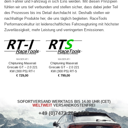
dem Fahrer und Fahrzeug in sich Eins werden. Mit diesen Prinzipien
fühlen wir uns tief verbunden und stellen sicher, dass dabei jeder Teil
des Prozesses bis ins Detail durchdacht ist. Deshalb stellen wir
nachhaltige Produkte her, die uns täglich begleiten. RaceTools
Performancekultur ist leidenschaftliches Fahrzeugtuning mit höchster
Zuverlässigkeit, mehr Leistung und verringerten Emissionen.
MASERATI
MASERATI
Chiptuning Maserati
Chiptuning Maserati
Grecale GT – 2.0 221
Grecale GT – 2.0 221
KW (300 PS) RT-I
KW (300 PS) RT-S
€
729,00
€
799,00
SOFORTVERSAND WERKTAGS BIS 14.00 UHR (CET)
WELTWEIT
VERSANDKOSTENFREI
+49 (0)7473 205 9876