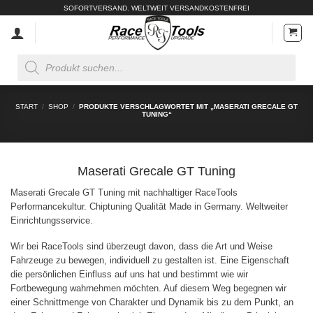
Zum
SOFORTVERSAND. WELTWEIT VERSANDKOSTENFREI
Inhalt
springen
Products
search
START
/
SHOP
/
PRODUKTE VERSCHLAGWORTET MIT „MASERATI GRECALE GT
TUNING“
Maserati Grecale GT Tuning
Maserati Grecale GT Tuning mit nachhaltiger RaceTools
Performancekultur. Chiptuning Qualität Made in Germany. Weltweiter
Einrichtungsservice.
Wir bei RaceTools sind überzeugt davon, dass die Art und Weise
Fahrzeuge zu bewegen, individuell zu gestalten ist. Eine Eigenschaft
die persönlichen Einfluss auf uns hat und bestimmt wie wir
Fortbewegung wahrnehmen möchten. Auf diesem Weg begegnen wir
einer Schnittmenge von Charakter und Dynamik bis zu dem Punkt, an