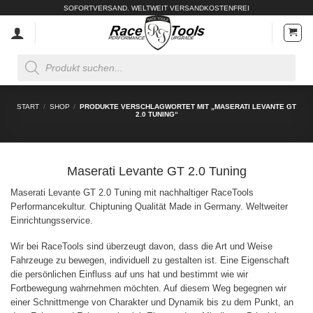
Zum
SOFORTVERSAND. WELTWEIT VERSANDKOSTENFREI
Inhalt
springen
Products
search
START
/
SHOP
/
PRODUKTE VERSCHLAGWORTET MIT „MASERATI LEVANTE GT
2.0 TUNING“
Maserati Levante GT 2.0 Tuning
Maserati Levante GT 2.0 Tuning mit nachhaltiger RaceTools
Performancekultur. Chiptuning Qualität Made in Germany. Weltweiter
Einrichtungsservice.
Wir bei RaceTools sind überzeugt davon, dass die Art und Weise
Fahrzeuge zu bewegen, individuell zu gestalten ist. Eine Eigenschaft
die persönlichen Einfluss auf uns hat und bestimmt wie wir
Fortbewegung wahrnehmen möchten. Auf diesem Weg begegnen wir
einer Schnittmenge von Charakter und Dynamik bis zu dem Punkt, an