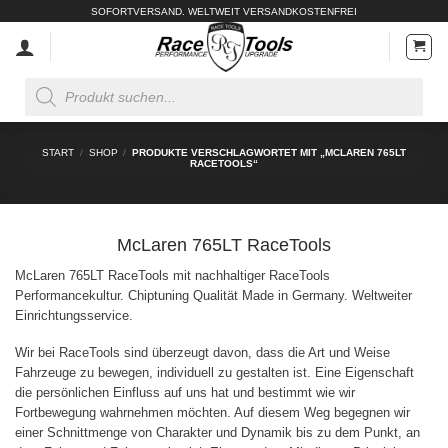
Zum
SOFORTVERSAND. WELTWEIT VERSANDKOSTENFREI
Inhalt
springen
Products
search
START
/
SHOP
/
PRODUKTE VERSCHLAGWORTET MIT „MCLAREN 765LT
RACETOOLS“
McLaren 765LT RaceTools
McLaren 765LT RaceTools mit nachhaltiger RaceTools
Performancekultur. Chiptuning Qualität Made in Germany. Weltweiter
Einrichtungsservice.
Wir bei RaceTools sind überzeugt davon, dass die Art und Weise
Fahrzeuge zu bewegen, individuell zu gestalten ist. Eine Eigenschaft
die persönlichen Einfluss auf uns hat und bestimmt wie wir
Fortbewegung wahrnehmen möchten. Auf diesem Weg begegnen wir
einer Schnittmenge von Charakter und Dynamik bis zu dem Punkt, an