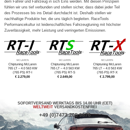
dem Fahrer und Fahrzeug in sich Eins werden. Mit diesen Prinzipien
fühlen wir uns tief verbunden und stellen sicher, dass dabei jeder Teil
des Prozesses bis ins Detail durchdacht ist. Deshalb stellen wir
nachhaltige Produkte her, die uns täglich begleiten. RaceTools
Performancekultur ist leidenschaftliches Fahrzeugtuning mit höchster
Zuverlässigkeit, mehr Leistung und verringerten Emissionen.
MCLAREN
MCLAREN
MCLAREN
Chiptuning McLaren
Chiptuning McLaren
Chiptuning McLaren
765 LT – 4.0 563 KW
765 LT – 4.0 563 KW
765 LT – 4.0 563 KW
(765 PS) RT-I
(765 PS) RT-S
(765 PS) RT-X
€
2.279,00
€
2.649,00
€
2.799,00
SOFORTVERSAND WERKTAGS BIS 14.00 UHR (CET)
WELTWEIT
VERSANDKOSTENFREI
+49 (0)7473 205 9876