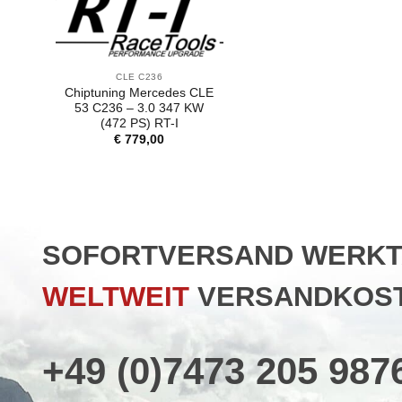
CLE C236
Chiptuning Mercedes CLE
53 C236 – 3.0 347 KW
(472 PS) RT-I
€
779,00
SOFORTVERSAND WERKTAG
WELTWEIT
VERSANDKOST
+49 (0)7473 205 987