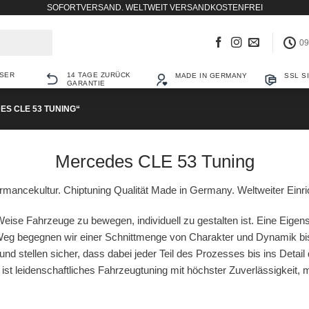
SOFORTVERSAND. WELTWEIT VERSANDKOSTENFREI
09
SER
14 TAGE ZURÜCK
MADE IN GERMANY
SSL S
GARANTIE
S CLE 53 TUNING“
Mercedes CLE 53 Tuning
mancekultur. Chiptuning Qualität Made in Germany. Weltweiter Einri
eise Fahrzeuge zu bewegen, individuell zu gestalten ist. Eine Eigens
g begegnen wir einer Schnittmenge von Charakter und Dynamik bis
und stellen sicher, dass dabei jeder Teil des Prozesses bis ins Detail
r ist leidenschaftliches Fahrzeugtuning mit höchster Zuverlässigkeit,