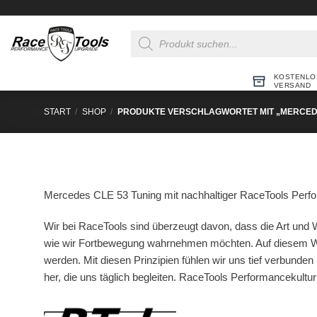
Zum
Inhalt
Products
springen
search
KOSTENLO
VERSAND
START
/
SHOP
/
PRODUKTE VERSCHLAGWORTET MIT „MERCEDE
Mercedes CLE 53 Tuning mit nachhaltiger RaceTools Perfor
Wir bei RaceTools sind überzeugt davon, dass die Art und W
wie wir Fortbewegung wahrnehmen möchten. Auf diesem We
werden. Mit diesen Prinzipien fühlen wir uns tief verbunden 
her, die uns täglich begleiten. RaceTools Performancekultu