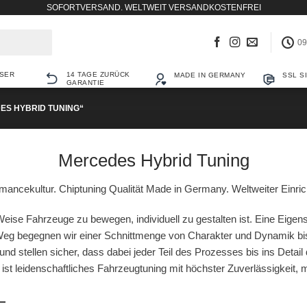
SOFORTVERSAND. WELTWEIT VERSANDKOSTENFREI
09
SER
14 TAGE ZURÜCK
MADE IN GERMANY
SSL S
GARANTIE
S HYBRID TUNING“
Mercedes Hybrid Tuning
mancekultur. Chiptuning Qualität Made in Germany. Weltweiter Einri
eise Fahrzeuge zu bewegen, individuell zu gestalten ist. Eine Eigens
g begegnen wir einer Schnittmenge von Charakter und Dynamik bis
und stellen sicher, dass dabei jeder Teil des Prozesses bis ins Detail
r ist leidenschaftliches Fahrzeugtuning mit höchster Zuverlässigkeit,