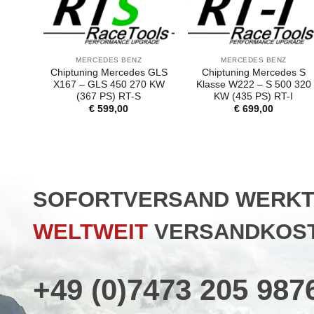
MERCEDES BENZ
MERCEDES BENZ
Chiptuning Mercedes GLS
Chiptuning Mercedes S
X167 – GLS 450 270 KW
Klasse W222 – S 500 320
(367 PS) RT-S
KW (435 PS) RT-I
€
599,00
€
699,00
SOFORTVERSAND WERKTAG
WELTWEIT
VERSANDKOST
+49 (0)7473 205 987