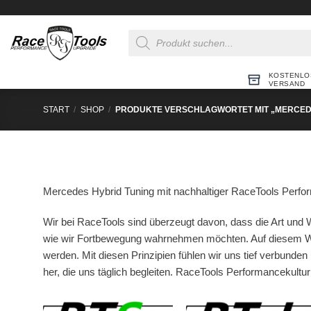
Zum
Inhalt
Products
springen
search
KOSTENLO
VERSAND
START
/
SHOP
/
PRODUKTE VERSCHLAGWORTET MIT „MERCEDE
Mercedes Hybrid Tuning mit nachhaltiger RaceTools Perfor
Wir bei RaceTools sind überzeugt davon, dass die Art und W
wie wir Fortbewegung wahrnehmen möchten. Auf diesem We
werden. Mit diesen Prinzipien fühlen wir uns tief verbunden 
her, die uns täglich begleiten. RaceTools Performancekultu