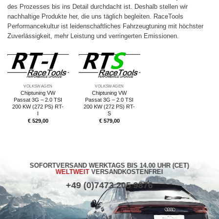
des Prozesses bis ins Detail durchdacht ist. Deshalb stellen wir
nachhaltige Produkte her, die uns täglich begleiten. RaceTools
Performancekultur ist leidenschaftliches Fahrzeugtuning mit höchster
Zuverlässigkeit, mehr Leistung und verringerten Emissionen.
VOLKSWAGEN
VOLKSWAGEN
Chiptuning VW
Chiptuning VW
Passat 3G – 2.0 TSI
Passat 3G – 2.0 TSI
200 KW (272 PS) RT-
200 KW (272 PS) RT-
I
S
€
529,00
€
579,00
SOFORTVERSAND WERKTAGS BIS 14.00 UHR (CET)
WELTWEIT
VERSANDKOSTENFREI
+49 (0)7473 205 9876