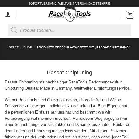
Zum
SOFORTVERSAND. WELTWEIT VERSANDKOSTENFREI
Inhalt
springen
Products
search
START
/
SHOP
/
PRODUKTE VERSCHLAGWORTET MIT „PASSAT CHIPTUNING“
Passat Chiptuning
Passat Chiptuning mit nachhaltiger RaceTools Performancekultur.
Chiptuning Qualität Made in Germany. Weltweiter Einrichtungsservice.
Wir bei RaceTools sind überzeugt davon, dass die Art und Weise
Fahrzeuge zu bewegen, individuell zu gestalten ist. Eine Eigenschaft
die persönlichen Einfluss auf uns hat und bestimmt wie wir
Fortbewegung wahrnehmen möchten. Auf diesem Weg begegnen wir
einer Schnittmenge von Charakter und Dynamik bis zu dem Punkt, an
dem Fahrer und Fahrzeug in sich Eins werden. Mit diesen Prinzipien
fühlen wir uns tief verbunden und stellen sicher, dass dabei jeder Teil