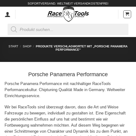
Zum
SOFORTVERSAND. WELTWEIT VERSANDKOSTENFREI
Inhalt
springen
Products
search
START
/
SHOP
/
PRODUKTE VERSCHLAGWORTET MIT „PORSCHE PANAMERA
PERFORMANCE“
Porsche Panamera Performance
Porsche Panamera Performance mit nachhaltiger RaceTools
Performancekultur. Chiptuning Qualität Made in Germany. Weltweiter
Einrichtungsservice.
Wir bei RaceTools sind überzeugt davon, dass die Art und Weise
Fahrzeuge zu bewegen, individuell zu gestalten ist. Eine Eigenschaft
die persönlichen Einfluss auf uns hat und bestimmt wie wir
Fortbewegung wahrnehmen möchten. Auf diesem Weg begegnen wir
einer Schnittmenge von Charakter und Dynamik bis zu dem Punkt, an