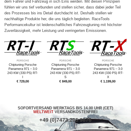
dem Fahrer und Fahrzeug in sich Eins werden. Mit diesen Prinzipien
fühlen wir uns tief verbunden und stellen sicher, dass dabei jeder Teil
des Prozesses bis ins Detail durchdacht ist. Deshalb stellen wir
nachhaltige Produkte her, die uns täglich begleiten. RaceTools
Performancekultur ist leidenschaftliches Fahrzeugtuning mit höchster
Zuverlässigkeit, mehr Leistung und verringerten Emissionen.
PORSCHE
PORSCHE
PORSCHE
Chiptuning Porsche
Chiptuning Porsche
Chiptuning Porsche
Panamera 971 – 3.0
Panamera 971 – 3.0
Panamera 971 – 3.0
243 KW (330 PS) RT-
243 KW (330 PS) RT-
243 KW (330 PS) RT-
I
S
X
€
729,00
€
849,00
€
1.199,00
SOFORTVERSAND WERKTAGS BIS 14.00 UHR (CET)
WELTWEIT
VERSANDKOSTENFREI
+49 (0)7473 205 9876