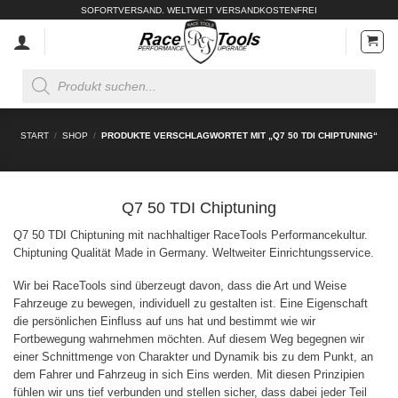
Zum
SOFORTVERSAND. WELTWEIT VERSANDKOSTENFREI
Inhalt
springen
Products
search
START
/
SHOP
/
PRODUKTE VERSCHLAGWORTET MIT „Q7 50 TDI CHIPTUNING“
Q7 50 TDI Chiptuning
Q7 50 TDI Chiptuning mit nachhaltiger RaceTools Performancekultur.
Chiptuning Qualität Made in Germany. Weltweiter Einrichtungsservice.
Wir bei RaceTools sind überzeugt davon, dass die Art und Weise
Fahrzeuge zu bewegen, individuell zu gestalten ist. Eine Eigenschaft
die persönlichen Einfluss auf uns hat und bestimmt wie wir
Fortbewegung wahrnehmen möchten. Auf diesem Weg begegnen wir
einer Schnittmenge von Charakter und Dynamik bis zu dem Punkt, an
dem Fahrer und Fahrzeug in sich Eins werden. Mit diesen Prinzipien
fühlen wir uns tief verbunden und stellen sicher, dass dabei jeder Teil