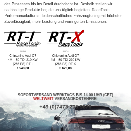
des Prozesses bis ins Detail durchdacht ist. Deshalb stellen wir
nachhaltige Produkte her, die uns täglich begleiten. RaceTools
Performancekultur ist leidenschaftliches Fahrzeugtuning mit höchster
Zuverlässigkeit, mehr Leistung und verringerten Emissionen.
AUDI
AUDI
Chiptuning Audi Q7
Chiptuning Audi Q7
4M – 50 TDI 210 KW
4M – 50 TDI 210 KW
(286 PS) RT-I
(286 PS) RT-X
€
549,00
€
679,00
SOFORTVERSAND WERKTAGS BIS 14.00 UHR (CET)
WELTWEIT
VERSANDKOSTENFREI
+49 (0)7473 205 9876