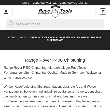
Zum
SOFORTVERSAND. WELTWEIT VERSANDKOSTENFREI
Inhalt
springen
Products
search
START
/
SHOP
/
PRODUKTE VERSCHLAGWORTET MIT „RANGE ROVER P400
CHIPTUNING“
Range Rover P400 Chiptuning
Range Rover P400 Chiptuning mit nachhaltiger RaceTools
Performancekultur. Chiptuning Qualität Made in Germany. Weltweiter
Einrichtungsservice.
Wir bei RaceTools sind überzeugt davon, dass die Art und Weise
Fahrzeuge zu bewegen, individuell zu gestalten ist. Eine Eigenschaft
die persönlichen Einfluss auf uns hat und bestimmt wie wir
Fortbewegung wahrnehmen möchten. Auf diesem Weg begegnen wir
einer Schnittmenge von Charakter und Dynamik bis zu dem Punkt, an