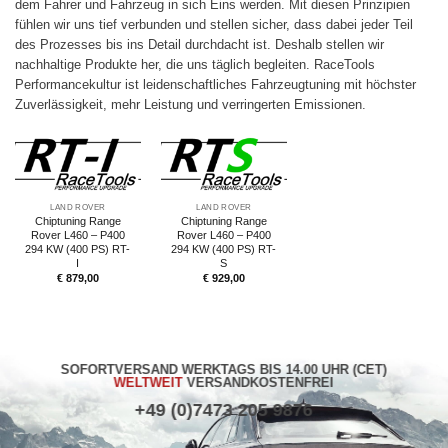
dem Fahrer und Fahrzeug in sich Eins werden. Mit diesen Prinzipien
fühlen wir uns tief verbunden und stellen sicher, dass dabei jeder Teil
des Prozesses bis ins Detail durchdacht ist. Deshalb stellen wir
nachhaltige Produkte her, die uns täglich begleiten. RaceTools
Performancekultur ist leidenschaftliches Fahrzeugtuning mit höchster
Zuverlässigkeit, mehr Leistung und verringerten Emissionen.
LAND ROVER
LAND ROVER
Chiptuning Range
Chiptuning Range
Rover L460 – P400
Rover L460 – P400
294 KW (400 PS) RT-
294 KW (400 PS) RT-
I
S
€
879,00
€
929,00
SOFORTVERSAND WERKTAGS BIS 14.00 UHR (CET)
WELTWEIT
VERSANDKOSTENFREI
+49 (0)7473 205 9876