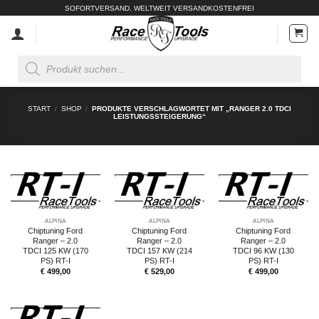
Zum
SOFORTVERSAND. WELTWEIT VERSANDKOSTENFREI
Inhalt
springen
Products
search
START
/
SHOP
/
PRODUKTE VERSCHLAGWORTET MIT „RANGER 2.0 TDCI
LEISTUNGSSTEIGERUNG“
ALPINA
ALPINA
ALPINA
Chiptuning Ford
Chiptuning Ford
Chiptuning Ford
Ranger – 2.0
Ranger – 2.0
Ranger – 2.0
TDCI 125 KW (170
TDCI 157 KW (214
TDCI 96 KW (130
PS) RT-I
PS) RT-I
PS) RT-I
€
499,00
€
529,00
€
499,00