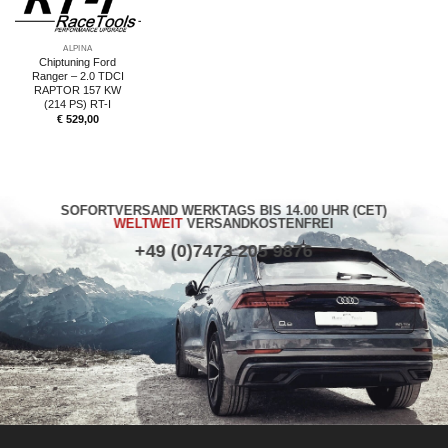
ALPINA
Chiptuning Ford
Ranger – 2.0 TDCI
RAPTOR 157 KW
(214 PS) RT-I
€
529,00
SOFORTVERSAND WERKTAGS BIS 14.00 UHR (CET)
WELTWEIT
VERSANDKOSTENFREI
+49 (0)7473 205 9876