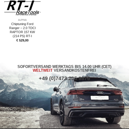
ALPINA
Chiptuning Ford
Ranger – 2.0 TDCI
RAPTOR 157 KW
(214 PS) RT-I
€
529,00
SOFORTVERSAND WERKTAGS BIS 14.00 UHR (CET)
WELTWEIT
VERSANDKOSTENFREI
+49 (0)7473 205 9876