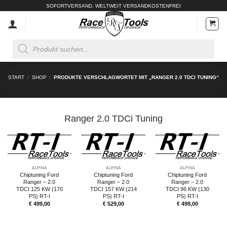
Zum
SOFORTVERSAND. WELTWEIT VERSANDKOSTENFREI
Inhalt
springen
Products
search
START
/
SHOP
/
PRODUKTE VERSCHLAGWORTET MIT „RANGER 2.0 TDCI TUNING“
Ranger 2.0 TDCi Tuning
ALPINA
ALPINA
ALPINA
Chiptuning Ford
Chiptuning Ford
Chiptuning Ford
Ranger – 2.0
Ranger – 2.0
Ranger – 2.0
TDCI 125 KW (170
TDCI 157 KW (214
TDCI 96 KW (130
PS) RT-I
PS) RT-I
PS) RT-I
€
499,00
€
529,00
€
499,00