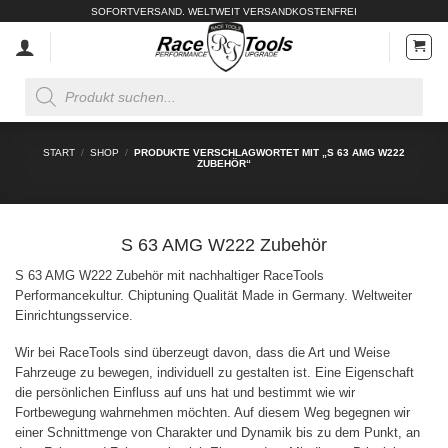
Zum
SOFORTVERSAND. WELTWEIT VERSANDKOSTENFREI
Inhalt
springen
Products
search
START
/
SHOP
/
PRODUKTE VERSCHLAGWORTET MIT „S 63 AMG W222
ZUBEHÖR“
S 63 AMG W222 Zubehör
S 63 AMG W222 Zubehör mit nachhaltiger RaceTools
Performancekultur. Chiptuning Qualität Made in Germany. Weltweiter
Einrichtungsservice.
Wir bei RaceTools sind überzeugt davon, dass die Art und Weise
Fahrzeuge zu bewegen, individuell zu gestalten ist. Eine Eigenschaft
die persönlichen Einfluss auf uns hat und bestimmt wie wir
Fortbewegung wahrnehmen möchten. Auf diesem Weg begegnen wir
einer Schnittmenge von Charakter und Dynamik bis zu dem Punkt, an