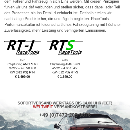
dem Fahrer und Fahrzeug in sich Eins werden. Mit diesen Prinzipien
fühlen wir uns tief verbunden und stellen sicher, dass dabei jeder Teil
des Prozesses bis ins Detail durchdacht ist. Deshalb stellen wir
nachhaltige Produkte her, die uns täglich begleiten. RaceTools
Performancekultur ist leidenschaftliches Fahrzeugtuning mit höchster
Zuverlässigkeit, mehr Leistung und verringerten Emissionen.
AMG
AMG
Chiptuning AMG S 63
Chiptuning AMG S 63
W222 – 4.0 V8 450
W222 – 4.0 V8 450
KW (612 PS) RT-I
KW (612 PS) RT-S
€
1.499,00
€
1.649,00
SOFORTVERSAND WERKTAGS BIS 14.00 UHR (CET)
WELTWEIT
VERSANDKOSTENFREI
+49 (0)7473 205 9876