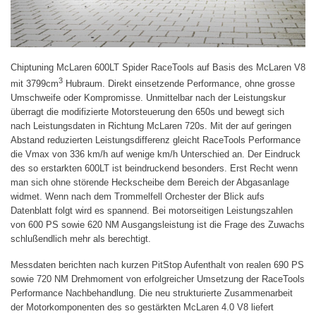
Chiptuning McLaren 600LT Spider RaceTools auf Basis des McLaren V8
3
mit 3799cm
Hubraum. Direkt einsetzende Performance, ohne grosse
Umschweife oder Kompromisse. Unmittelbar nach der Leistungskur
überragt die modifizierte Motorsteuerung den 650s und bewegt sich
nach Leistungsdaten in Richtung McLaren 720s. Mit der auf geringen
Abstand reduzierten Leistungsdifferenz gleicht RaceTools Performance
die Vmax von 336 km/h auf wenige km/h Unterschied an. Der Eindruck
des so erstarkten 600LT ist beindruckend besonders. Erst Recht wenn
man sich ohne störende Heckscheibe dem Bereich der Abgasanlage
widmet. Wenn nach dem Trommelfell Orchester der Blick aufs
Datenblatt folgt wird es spannend. Bei motorseitigen Leistungszahlen
von 600 PS sowie 620 NM Ausgangsleistung ist die Frage des Zuwachs
schlußendlich mehr als berechtigt.
Messdaten berichten nach kurzen PitStop Aufenthalt von realen 690 PS
sowie 720 NM Drehmoment von erfolgreicher Umsetzung der RaceTools
Performance Nachbehandlung. Die neu strukturierte Zusammenarbeit
der Motorkomponenten des so gestärkten McLaren 4.0 V8 liefert