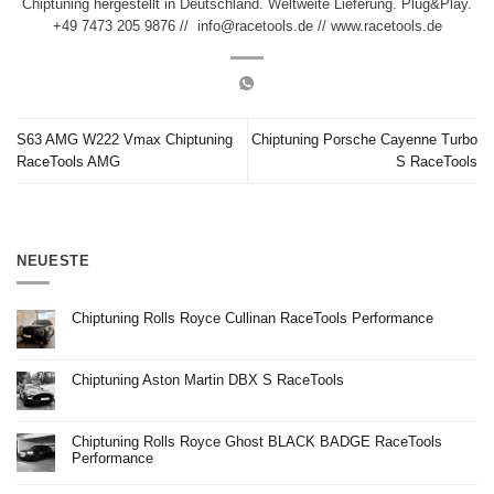
Chiptuning hergestellt in Deutschland. Weltweite Lieferung. Plug&Play.
+49 7473 205 9876 // info@racetools.de // www.racetools.de
S63 AMG W222 Vmax Chiptuning
Chiptuning Porsche Cayenne Turbo
RaceTools AMG
S RaceTools
NEUESTE
Chiptuning Rolls Royce Cullinan RaceTools Performance
Keine
Kommentare
zu
Chiptuning
Chiptuning Aston Martin DBX S RaceTools
Rolls
Royce
Keine
Cullinan
Kommentare
RaceTools
zu
Performance
Chiptuning
Chiptuning Rolls Royce Ghost BLACK BADGE RaceTools
Aston
Martin
Performance
DBX
S
Keine
RaceTools
Kommentare