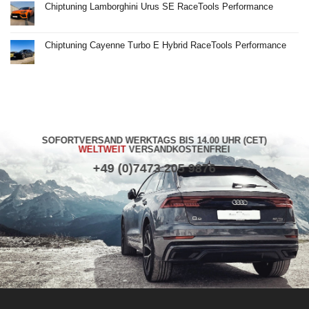
zu
Chiptuning Lamborghini Urus SE RaceTools Performance
Chiptuning
Rolls
Keine
Royce
Kommentare
Ghost
zu
BLACK
Chiptuning
Chiptuning Cayenne Turbo E Hybrid RaceTools Performance
BADGE
Lamborghini
RaceTools
Urus
Keine
Performance
SE
Kommentare
RaceTools
zu
Performance
Chiptuning
Cayenne
Turbo
E
Hybrid
RaceTools
Performance
SOFORTVERSAND WERKTAGS BIS 14.00 UHR (CET)
WELTWEIT
VERSANDKOSTENFREI
+49 (0)7473 205 9876