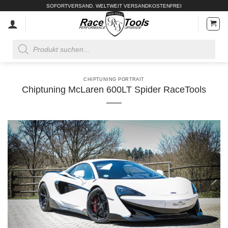
Zum
SOFORTVERSAND. WELTWEIT VERSANDKOSTENFREI
Inhalt
springen
Products
search
CHIPTUNING PORTRAIT
Chiptuning McLaren 600LT Spider RaceTools