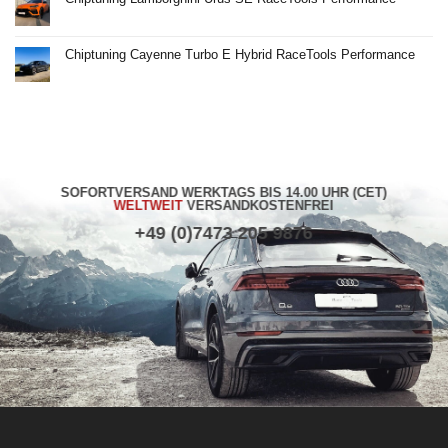
Chiptuning
Rolls
Keine
Royce
Kommentare
Ghost
zu
BLACK
Chiptuning
Chiptuning Cayenne Turbo E Hybrid RaceTools Performance
BADGE
Lamborghini
RaceTools
Urus
Keine
Performance
SE
Kommentare
RaceTools
zu
Performance
Chiptuning
Cayenne
Turbo
E
Hybrid
RaceTools
Performance
SOFORTVERSAND WERKTAGS BIS 14.00 UHR (CET)
WELTWEIT
VERSANDKOSTENFREI
+49 (0)7473 205 9876