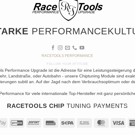
TARKE
PERFORMANCEKULT
RACETOOLS PERFORMANCE
FOLLOW YOUR ATTITUDE
ols Performance Upgrade ist die Adresse für eine Leistungssteigerung 
ehr, Landstraße, oder Autobahn - unsere Chiptuning Module sind exakt 
erungen subtil an. Auf der Jagd nach dem Verbrauchsoptimum oder der 
Performance für viele internationale Top-Hersteller mit ganz persönlich
RACETOOLS CHIP
TUNING PAYMENTS
al
Apple
GiroPay
Sofort
Rechung
Sepa
Bank
MasterCard
Visa
Pay
Transfer