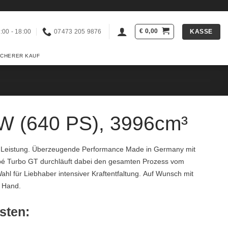
€
0,00
KASSE
:00 - 18:00
07473 205 9876
ICHERER KAUF
W (640 PS), 3996cm³
d Leistung. Überzeugende Performance Made in Germany mit
upé Turbo GT durchläuft dabei den gesamten Prozess vom
ahl für Liebhaber intensiver Kraftentfaltung. Auf Wunsch mit
r Hand.
esten: