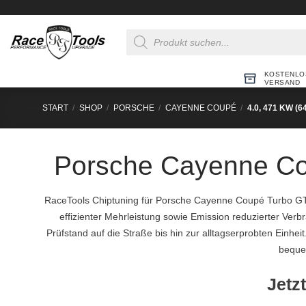
Zum
Inhalt
Products
springen
search
KOSTENLO
VERSAND
START
/
SHOP
/
PORSCHE
/
CAYENNE COUPÉ
/
4.0, 471 KW (6
Porsche Cayenne Co
RaceTools Chiptuning für Porsche Cayenne Coupé Turbo GT
effizienter Mehrleistung sowie Emission reduzierter V
Prüfstand auf die Straße bis hin zur alltagserprobten Einhe
bequem
Jetzt