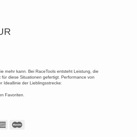
UR
die mehr kann. Bei RaceTools entsteht Leistung, die
für diese Situationen gefertigt. Performance von
Ideallinie der Lieblingsstrecke:
en Favoriten.
American
Maestro
Express