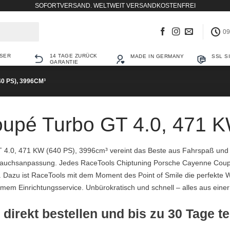
SOFORTVERSAND. WELTWEIT VERSANDKOSTENFREI
09
SER
14 TAGE ZURÜCK
MADE IN GERMANY
SSL S
GARANTIE
40 PS), 3996CM³
upé Turbo GT 4.0, 471 K
 4.0, 471 KW (640 PS), 3996cm³ vereint das Beste aus Fahrspaß un
erbrauchsanpassung. Jedes RaceTools Chiptuning Porsche Cayenne Co
it. Dazu ist RaceTools mit dem Moment des Point of Smile die perfekte W
em Einrichtungsservice. Unbürokratisch und schnell – alles aus eine
 direkt bestellen und bis zu 30 Tage t