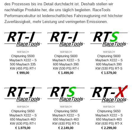
des Prozesses bis ins Detail durchdacht ist. Deshalb stellen wir
nachhaltige Produkte her, die uns täglich begleiten. RaceTools
Performancekultur ist leidenschaftliches Fahrzeugtuning mit höchster
Zuverlässigkeit, mehr Leistung und verringerten Emissionen.
MAYBACH
MAYBACH
MAYBACH
Chiptuning S500
Chiptuning S600
Chiptuning S600
Maybach X222 – S
Maybach X222 – S
Maybach X222 – S
500 Maybach 335
600 Maybach 390
600 Maybach 390
KW (455 PS) RT-I
KW (530 PS) RT-I
KW (530 PS) RT-S
€
999,00
€
1.499,00
€
1.579,00
MAYBACH
MAYBACH
MAYBACH
Chiptuning S650
Chiptuning S650
Chiptuning S650
Maybach X222 – S
Maybach X222 – S
Maybach X222 – S
650 Maybach 463
650 Maybach 463
650 Maybach 463
KW (630 PS) RT-I
KW (630 PS) RT-S
KW (630 PS) RT-X
€
1.979,00
€
2.149,00
€
2.299,00