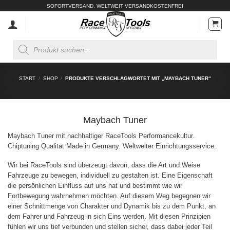
Zum
SOFORTVERSAND. WELTWEIT VERSANDKOSTENFREI
Inhalt
springen
Products
search
START
/
SHOP
/
PRODUKTE VERSCHLAGWORTET MIT „MAYBACH TUNER“
Maybach Tuner
Maybach Tuner mit nachhaltiger RaceTools Performancekultur.
Chiptuning Qualität Made in Germany. Weltweiter Einrichtungsservice.
Wir bei RaceTools sind überzeugt davon, dass die Art und Weise
Fahrzeuge zu bewegen, individuell zu gestalten ist. Eine Eigenschaft
die persönlichen Einfluss auf uns hat und bestimmt wie wir
Fortbewegung wahrnehmen möchten. Auf diesem Weg begegnen wir
einer Schnittmenge von Charakter und Dynamik bis zu dem Punkt, an
dem Fahrer und Fahrzeug in sich Eins werden. Mit diesen Prinzipien
fühlen wir uns tief verbunden und stellen sicher, dass dabei jeder Teil