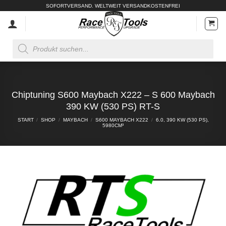
Zum
SOFORTVERSAND. WELTWEIT VERSANDKOSTENFREI
Inhalt
springen
Products
search
Chiptuning S600 Maybach X222 – S 600 Maybach
390 KW (530 PS) RT-S
START
/
SHOP
/
MAYBACH
/
S600 MAYBACH X222
/
6.0, 390 KW (530 PS),
5980CM³