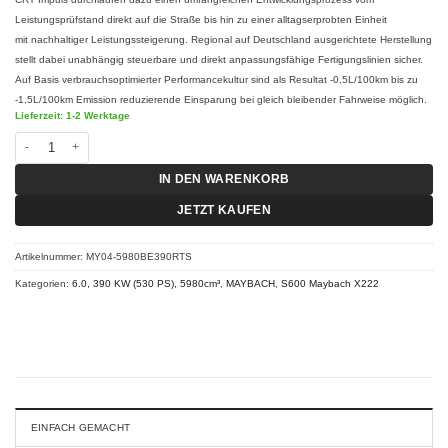
Leistungsprüfstand direkt auf die Straße bis hin zu einer alltagserprobten Einheit
mit nachhaltiger Leistungssteigerung. Regional auf Deutschland ausgerichtete Herstellung
stellt dabei unabhängig steuerbare und direkt anpassungsfähige Fertigungslinien sicher.
Auf Basis verbrauchsoptimierter Performancekultur sind als Resultat -0,5L/100km bis zu
-1,5L/100km Emission reduzierende Einsparung bei gleich bleibender Fahrweise möglich.
Lieferzeit: 1-2 Werktage
Chiptuning S600 Maybach X222 - S 600 Maybach 390 KW (530 PS) RT-S Men
IN DEN WARENKORB
JETZT KAUFEN
Artikelnummer:
MY04-5980BE390RTS
Kategorien:
6.0, 390 KW (530 PS), 5980cm³
,
MAYBACH
,
S600 Maybach X222
EINFACH GEMACHT