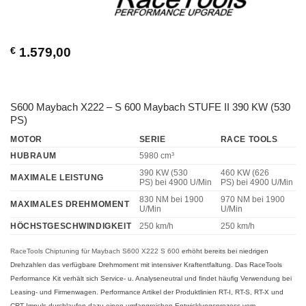
€
1.579,00
S600 Maybach X222 – S 600 Maybach STUFE II 390 KW (530
PS)
MOTOR
SERIE
RACE TOOLS
HUBRAUM
5980 cm³
390 KW (530
460 KW (626
MAXIMALE LEISTUNG
PS)
bei 4900 U/Min
PS)
bei 4900 U/Min
830 NM
bei 1900
970 NM
bei 1900
MAXIMALES DREHMOMENT
U/Min
U/Min
HÖCHSTGESCHWINDIGKEIT
250 km/h
250 km/h
RaceTools Chiptuning für Maybach S600 X222 S 600
erhöht bereits bei niedrigen
Drehzahlen das verfügbare Drehmoment mit intensiver Kraftentfaltung. Das RaceTools
Performance Kit verhält sich Service- u. Analyseneutral und findet häufig Verwendung bei
Leasing- und Firmenwagen. Performance Artikel der Produktlinien RT-I, RT-S, RT-X und
CRT Impuls durchlaufen dazu einen umfangreichen Entwicklungsprozess vom