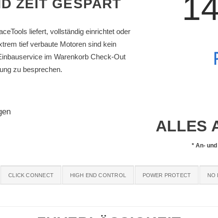
14
D ZEIT GESPART
Tools liefert, vollständig einrichtet oder
extrem tief verbaute Motoren sind kein
n Einbauservice im Warenkorb Check-Out
htung zu besprechen.
gen
ALLES 
*
An- und
CLICK CONNECT
HIGH END CONTROL
POWER PROTECT
NO 