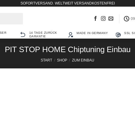
SOFORTVERSAND. WELTWEIT VERSANDKOSTENFREI
09
SER
14 TAGE ZURÜCK
MADE IN GERMANY
SSL S
GARANTIE
PIT STOP HOME Chiptuning Einbau
START
/
SHOP
/
ZUM EINBAU