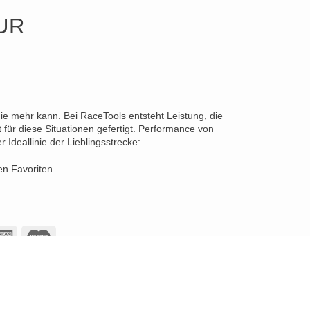
UR
die mehr kann. Bei RaceTools entsteht Leistung, die
für diese Situationen gefertigt. Performance von
Ideallinie der Lieblingsstrecke:
en Favoriten.
American
Maestro
Express