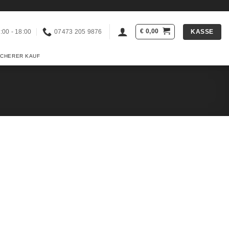
€
0,00
KASSE
:00 - 18:00
07473 205 9876
ICHERER KAUF