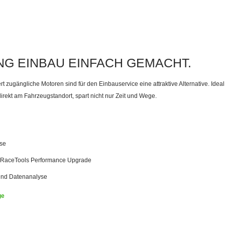
NG EINBAU EINFACH GEMACHT.
t zugängliche Motoren sind für den Einbauservice eine attraktive Alternative.
Ideal
direkt am Fahrzeugstandort, spart nicht nur Zeit und Wege.
se
u RaceTools Performance Upgrade
und Datenanalyse
ge
iptuning Einbau Menge