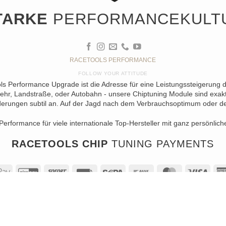
TARKE
PERFORMANCEKULT
RACETOOLS PERFORMANCE
FOLLOW YOUR ATTITUDE
ols Performance Upgrade ist die Adresse für eine Leistungssteigerung 
ehr, Landstraße, oder Autobahn - unsere Chiptuning Module sind exakt 
erungen subtil an. Auf der Jagd nach dem Verbrauchsoptimum oder der 
Performance für viele internationale Top-Hersteller mit ganz persönlich
RACETOOLS CHIP
TUNING PAYMENTS
al
Apple
GiroPay
Sofort
Rechung
Sepa
Bank
MasterCard
Visa
Pay
Transfer