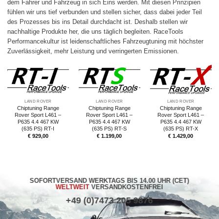
dem Fahrer und Fahrzeug in sich Eins werden. Mit diesen Prinzipien
fühlen wir uns tief verbunden und stellen sicher, dass dabei jeder Teil
des Prozesses bis ins Detail durchdacht ist. Deshalb stellen wir
nachhaltige Produkte her, die uns täglich begleiten. RaceTools
Performancekultur ist leidenschaftliches Fahrzeugtuning mit höchster
Zuverlässigkeit, mehr Leistung und verringerten Emissionen.
LAND ROVER
LAND ROVER
LAND ROVER
Chiptuning Range
Chiptuning Range
Chiptuning Range
Rover Sport L461 –
Rover Sport L461 –
Rover Sport L461 –
P635 4.4 467 KW
P635 4.4 467 KW
P635 4.4 467 KW
(635 PS) RT-I
(635 PS) RT-S
(635 PS) RT-X
€
929,00
€
1.199,00
€
1.429,00
SOFORTVERSAND WERKTAGS BIS 14.00 UHR (CET)
WELTWEIT
VERSANDKOSTENFREI
+49 (0)7473 205 9876