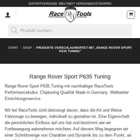
Zum
SOFORTVERSAND. WELTWEIT VERSANDKOSTENFREI
Inhalt
springen
Products
search
START
/
SHOP
/
PRODUKTE VERSCHLAGWORTET MIT „RANGE ROVER SPORT
P635 TUNING“
Range Rover Sport P635 Tuning
Range Rover Sport P635 Tuning mit nachhaltiger RaceTools
Performancekultur. Chiptuning Qualität Made in Germany. Weltweiter
Einrichtungsservice.
Wir bei RaceTools sind überzeugt davon, dass die Art und Weise
Fahrzeuge zu bewegen, individuell zu gestalten ist. Eine Eigenschaft
die persönlichen Einfluss auf uns hat und bestimmt wie wir
Fortbewegung wahrnehmen möchten. Auf diesem Weg begegnen wir
einer Schnittmenge von Charakter und Dynamik bis zu dem Punkt, an